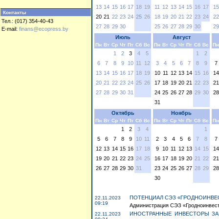
13
14
15
16
17
18
19
11
12
13
14
15
16
17
15
Контакты
20
21
22
23
24
25
26
18
19
20
21
22
23
24
22
Тел.: (017) 354-40-43
27
28
29
30
25
26
27
28
29
30
29
E-mail:
finans@ecopress.by
Июль
Август
Пн
Вт
Ср
Чт
Пт
Сб
Вс
Пн
Вт
Ср
Чт
Пт
Сб
Вс
Пн
1
2
3
4
5
1
2
6
7
8
9
10
11
12
3
4
5
6
7
8
9
7
13
14
15
16
17
18
19
10
11
12
13
14
15
16
14
20
21
22
23
24
25
26
17
18
19
20
21
22
23
21
27
28
29
30
31
24
25
26
27
28
29
30
28
31
Октябрь
Ноябрь
Пн
Вт
Ср
Чт
Пт
Сб
Вс
Пн
Вт
Ср
Чт
Пт
Сб
Вс
Пн
1
2
3
4
1
5
6
7
8
9
10
11
2
3
4
5
6
7
8
7
12
13
14
15
16
17
18
9
10
11
12
13
14
15
14
19
20
21
22
23
24
25
16
17
18
19
20
21
22
21
26
27
28
29
30
31
23
24
25
26
27
28
29
28
30
ПОТЕНЦИАЛ СЭЗ «ГРОДНОИНВЕС
22.11.2023
09:19
Администрация СЭЗ «Гродноинвест»
ИНОСТРАННЫЕ ИНВЕСТОРЫ ЗА
22.11.2023