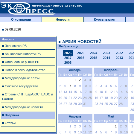
О компании
Новости
Курсы валют
09.08.2026
Новости
АРХИВ НОВОСТЕЙ
Экономика РБ
Выбрать год:
2026
2025
2024
2023
2022
202
Банковские новости РБ
2017
2016
2015
2014
2013
201
Финансовые рынки РБ
2008
Новое в законодательстве
Январь
Февраль
Пн
Вт
Ср
Чт
Пт
Сб
Вс
Пн
Вт
Ср
Чт
Пт
Сб
Вс
Пн
Международные связи
1
2
3
4
1
5
6
7
8
9
10
11
2
3
4
5
6
7
8
2
Союзное государство
12
13
14
15
16
17
18
9
10
11
12
13
14
15
9
Страны СНГ, ЕврАзЭС, ЕАЭС и
19
20
21
22
23
24
25
16
17
18
19
20
21
22
16
Балтии
26
27
28
29
30
31
23
24
25
26
27
28
23
Международные новости
30
Подписка
Апрель
Май
Пн
Вт
Ср
Чт
Пт
Сб
Вс
Пн
Вт
Ср
Чт
Пт
Сб
Вс
Пн
Статьи
1
2
3
4
5
1
2
3
1
6
7
8
9
10
11
12
4
5
6
7
8
9
10
8