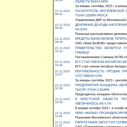
09:34
ОБЛАСТИ $194,9 МЛН
За январь-сентябрь 2023 г. в реаль
ГОСКОНТРОЛЬ МОГИЛЕВСКОЙ О
22.11.2023
09:41
ТОНН СЕМЯН РАПСА
Управлением ДФР по Могилевской о
ДЕНЕЖНЫЕ ДОХОДЫ НАСЕЛЕНИЯ
22.11.2023
09:53
НА 8,6%
Реальные располагаемые денежные 
КРЕДИТЫ БАНКА БЕЛВЭБ ТЕПЕР
22.11.2023
09:56
ОАО «Банк БелВЭБ» предоставило в
ПРАВИТЕЛЬСТВО БЕЛАРУСИ У
22.11.2023
10:10
ГРАНИЦУ
Постановлением Совмина №786 от 1
БГУ СТАЛ ЧЛЕНОМ КИТАЙСКО-
22.11.2023
10:44
БГУ стал членом Китайско-белорусс
РЕНТАБЕЛЬНОСТЬ ПРОДАЖ ОР
22.11.2023
10:57
СОСТАВИЛА 6,6%
За январь-сентябрь 2023 г. рентабе
ПРЕДПРИЯТИЯ КОНЦЕРНА «БЕЛ
22.11.2023
10:58
ТЫСЯЧ ТОНН САХАРА
Председатель концерна «Белгоспи
В БРЕСТСКОЙ ОБЛАСТИ ПРО
22.11.2023
10:59
УВЕЛИЧИЛОСЬ НА 4,7%
В январе-октябре 2023 г. в хозяйст
ЧЕКИ «ЖИЛЬЕ» ПРОИНДЕКСИРО
22.11.2023
11:06
Решением Могилевского облисполко
ПАРИТЕТБАНК ЗАПУСТИЛ СЕРВИ
22.11.2023
11:20
ОАО «Паритетбанк» совместно с п