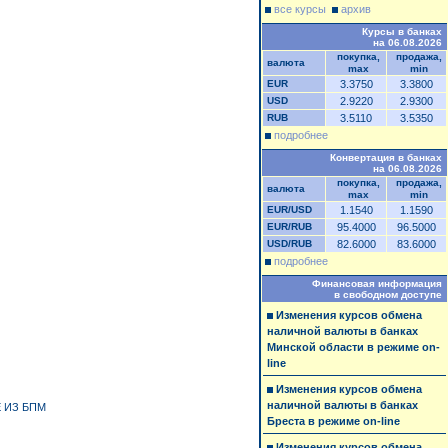
все курсы
архив
Курсы в банках
на 06.08.2026
покупка,
продажа,
валюта
max
min
EUR
3.3750
3.3800
USD
2.9220
2.9300
RUB
3.5110
3.5350
подробнее
Конвертация в банках
на 06.08.2026
покупка,
продажа,
валюта
max
min
EUR/USD
1.1540
1.1590
EUR/RUB
95.4000
96.5000
USD/RUB
82.6000
83.6000
подробнее
Финансовая информация
в свободном доступе
Изменения курсов обмена
наличной валюты в банках
Минской области в режиме on-
line
Изменения курсов обмена
наличной валюты в банках
 ИЗ БПМ
Бреста в режиме on-line
Изменения курсов обмена