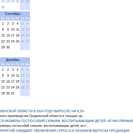
23
24
25
26
27
28
30
Сентябрь
Вт
Ср
Чт
Пт
Сб
Вс
1
2
3
4
5
6
8
9
10
11
12
13
15
16
17
18
19
20
22
23
24
25
26
27
29
30
Декабрь
Вт
Ср
Чт
Пт
Сб
Вс
1
2
3
4
5
6
8
9
10
11
12
13
15
16
17
18
19
20
22
23
24
25
26
27
29
30
31
ЕНСКОЙ ОБЛАСТИ В 2024 ГОДУ ВЫРОСЛО НА 8,2%
ого производства Гродненской области в текущих це...
ТСЯ РАЗМЕРЫ ГОСПОСОБИЙ СЕМЬЯМ, ВОСПИТЫВАЮЩИМ ДЕТЕЙ, ИСЧИСЛЯЕМЫЕ
азмеры госпособий семьям, воспитывающим детей, исч...
ПРИЯТИЙ ОЖИДАЮТ УВЕЛИЧЕНИЯ СПРОСА И ОБЪЕМОВ ВЫПУСКА ПРОДУКЦИИ