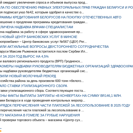
й ожидают увеличения спроса и объемов выпуска прод...
ЛА ПО ОБЕСПЕЧЕНИЮ РАВНЫХ ЭЛЕКТОРАЛЬНЫХ ПРАВ ГРАЖДАН БЕЛАРУСИ И Р
я подписал указ №42, которым одобрил в качестве о...
РАММЫ КРЕДИТОВАНИЯ БЕЛОРУСОВ НА ПОКУПКУ ОТЕЧЕСТВЕННЫХ АВТО
решение о продлении программы кредитования граждан...
ВЕЛИЧЕНА НАДБАВКА ВРАЧАМ-СПЕЦИАЛИСТАМ
ена надбавка за работу в сфере здравоохранения вр...
 НОВЫЙ ЦЕНТР БАНКОВСКИХ УСЛУГ В МИНСКЕ
промбанк» – Центр банковских услуг №567 (ЦБУ) Рег...
ДИЛИ АКТУАЛЬНЫЕ ВОПРОСЫ ДВУСТОРОННЕГО СОТРУДНИЧЕСТВА
аруси Максим Рыженков встретился послом Сербии Ил...
ЗА 2024 ГОД ВЫРОС НА 4,5%
м валового регионального продукта (ВРП) Гродненск...
РАЗМЕРЫ НАДБАВКИ РУКОВОДИТЕЛЯМ БЮДЖЕТНЫХ ОРГАНИЗАЦИЙ ЗДРАВООХРА
ы надбавки руководителям бюджетных организаций сис...
АВИЛИ НОВЫЙ МОЛОЧНЫЙ РЕКОРД
зяйства района за день произвели 600 тонн «белого...
АЛО СТАВКИ УТИЛИЗАЦИОННОГО СБОРА
авки утилизационного сбора. Соответствующее поста...
ЛЕНЫ ФАКТЫ ВЫПЛАТЫ ЗАРПЛАТЫ «В КОНВЕРТАХ» НА СУММУ BR146,1 МЛН.
ами Беларуси в ходе проведения контрольных меропр...
РЯДОК ПЕРЕЧИСЛЕНИЯ ЧАСТИ ПЛАТЕЖЕЙ ЗА ЛЕСОПОЛЬЗОВАНИЕ В 2025 ГОДУ
перечисления части платежей за лесопользование в ...
ТУ МАГАЗИНА В ГОМЕЛЕ ЗА ГРУБЫЕ НАРУШЕНИЯ
 проверки торгового объекта – магазина «Центр сух...
|