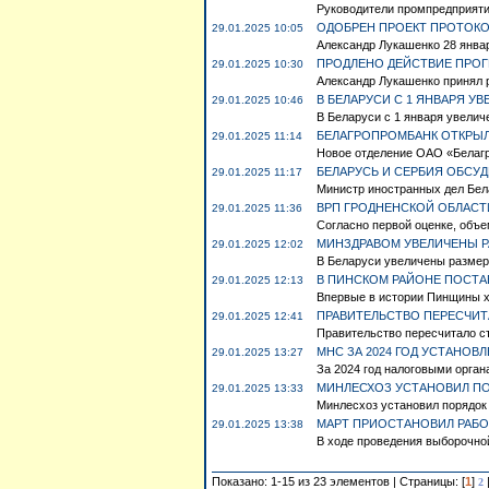
Руководители промпредприяти
ОДОБРЕН ПРОЕКТ ПРОТОКО
29.01.2025 10:05
Александр Лукашенко 28 январ
ПРОДЛЕНО ДЕЙСТВИЕ ПРОГ
29.01.2025 10:30
Александр Лукашенко принял 
В БЕЛАРУСИ С 1 ЯНВАРЯ У
29.01.2025 10:46
В Беларуси с 1 января увелич
БЕЛАГРОПРОМБАНК ОТКРЫЛ
29.01.2025 11:14
Новое отделение ОАО «Белагро
БЕЛАРУСЬ И СЕРБИЯ ОБСУ
29.01.2025 11:17
Министр иностранных дел Бел
ВРП ГРОДНЕНСКОЙ ОБЛАСТИ 
29.01.2025 11:36
Согласно первой оценке, объе
МИНЗДРАВОМ УВЕЛИЧЕНЫ 
29.01.2025 12:02
В Беларуси увеличены размер
В ПИНСКОМ РАЙОНЕ ПОСТ
29.01.2025 12:13
Впервые в истории Пинщины хо
ПРАВИТЕЛЬСТВО ПЕРЕСЧИТ
29.01.2025 12:41
Правительство пересчитало ст
МНС ЗА 2024 ГОД УСТАНОВ
29.01.2025 13:27
За 2024 год налоговыми орган
МИНЛЕСХОЗ УСТАНОВИЛ ПО
29.01.2025 13:33
Минлесхоз установил порядок 
МАРТ ПРИОСТАНОВИЛ РАБО
29.01.2025 13:38
В ходе проведения выборочной
Показано: 1-15 из 23 элементов | Страницы: [
1
]
2