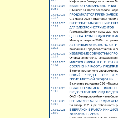
09:18
Инфляция в Беларуси составила 5,6
БЕЛАГРОПРОМБАНК ВЫСТУПИЛ 
17.03.2025
09:53
В Минске 14 марта состоялось одно
ПРОДОЛЖАЕТСЯ ПРИЕМ ЗАЯВОК 
17.03.2025
10:17
С 1 марта 2025 г. стартовал прием 
БРЕСТСКИЕ ТАМОЖЕННИКИ ПРЕС
17.03.2025
10:22
ДЛЯ ЭЛЕКТРОИНСТРУМЕНТОВ
Гражданка Беларуси пыталась перем
ЦЕНЫ НА ПРОМПРОДУКЦИЮ В МИ
17.03.2025
10:56
Минску в феврале 2025 г. по сравне
А1 УЛУЧШИЛ КАЧЕСТВО 4G-СЕТИ
17.03.2025
11:04
Компания А1 продолжает активно ра
УВЕЛИЧЕНИЕ СОВМЕСТНЫХ ПРОЕ
17.03.2025
11:23
Очередная встреча, направленная 
МИНЭКОНОМИКИ: В СТОЛИЧНО
17.03.2025
11:44
СОХРАНЕНИЯ РАБОТЫ ПРЕДПРИ
В столичном регионе своевременно
НОВЫЙ РЕЗИДЕНТ СЭЗ «ГРО
17.03.2025
12:17
ГИГИЕНИЧЕСКОЙ ПРОДУКЦИИ
В качестве резидента СЭЗ «Гроднои
БЕЛАГРОПРОМБАНК ВОЗО
17.03.2025
13:00
ПРЕДОСТАВЛЕНИЕ РЯДА КРЕДИТ
ОАО «Белагропромбанк» возобновля
РЕНТАБЕЛЬНОСТЬ ПРОДАЖ ОРГА
17.03.2025
13:02
За январь 2025 г. рентабельность р
В БЕЛАРУСИ В РАМКАХ ИНИЦИАТ
17.03.2025
13:09
70 БИЗНЕС-ПЛАНОВ