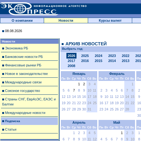
О компании
Новости
Курсы валют
08.08.2026
Новости
АРХИВ НОВОСТЕЙ
Экономика РБ
Выбрать год:
2026
2025
2024
2023
2022
202
Банковские новости РБ
2017
2016
2015
2014
2013
201
Финансовые рынки РБ
2008
Новое в законодательстве
Январь
Февраль
Пн
Вт
Ср
Чт
Пт
Сб
Вс
Пн
Вт
Ср
Чт
Пт
Сб
Вс
Пн
Международные связи
1
2
3
4
1
5
6
7
8
9
10
11
2
3
4
5
6
7
8
2
Союзное государство
12
13
14
15
16
17
18
9
10
11
12
13
14
15
9
Страны СНГ, ЕврАзЭС, ЕАЭС и
19
20
21
22
23
24
25
16
17
18
19
20
21
22
16
Балтии
26
27
28
29
30
31
23
24
25
26
27
28
23
Международные новости
30
Подписка
Апрель
Май
Пн
Вт
Ср
Чт
Пт
Сб
Вс
Пн
Вт
Ср
Чт
Пт
Сб
Вс
Пн
Статьи
1
2
3
4
5
1
2
3
1
6
7
8
9
10
11
12
4
5
6
7
8
9
10
8