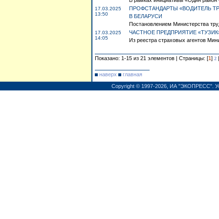
В рамках инициативы «Один район – 
ПРОФСТАНДАРТЫ «ВОДИТЕЛЬ ТР
17.03.2025
13:50
В БЕЛАРУСИ
Постановлением Министерства труд
ЧАСТНОЕ ПРЕДПРИЯТИЕ «ТУЗИК
17.03.2025
14:05
Из реестра страховых агентов Мини
Показано: 1-15 из 21 элементов | Страницы: [
1
]
2
наверх
главная
Copyright © 1997-2026,
ИА "ЭКОПРЕСС"
.
У