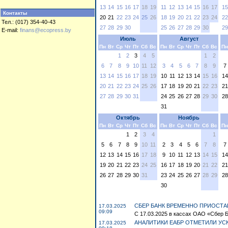
13
14
15
16
17
18
19
11
12
13
14
15
16
17
15
Контакты
20
21
22
23
24
25
26
18
19
20
21
22
23
24
22
Тел.: (017) 354-40-43
27
28
29
30
25
26
27
28
29
30
29
E-mail:
finans@ecopress.by
Июль
Август
Пн
Вт
Ср
Чт
Пт
Сб
Вс
Пн
Вт
Ср
Чт
Пт
Сб
Вс
Пн
1
2
3
4
5
1
2
6
7
8
9
10
11
12
3
4
5
6
7
8
9
7
13
14
15
16
17
18
19
10
11
12
13
14
15
16
14
20
21
22
23
24
25
26
17
18
19
20
21
22
23
21
27
28
29
30
31
24
25
26
27
28
29
30
28
31
Октябрь
Ноябрь
Пн
Вт
Ср
Чт
Пт
Сб
Вс
Пн
Вт
Ср
Чт
Пт
Сб
Вс
Пн
1
2
3
4
1
5
6
7
8
9
10
11
2
3
4
5
6
7
8
7
12
13
14
15
16
17
18
9
10
11
12
13
14
15
14
19
20
21
22
23
24
25
16
17
18
19
20
21
22
21
26
27
28
29
30
31
23
24
25
26
27
28
29
28
30
СБЕР БАНК ВРЕМЕННО ПРИОСТАН
17.03.2025
09:09
С 17.03.2025 в кассах ОАО «Сбер Б
АНАЛИТИКИ ЕАБР ОТМЕТИЛИ УС
17.03.2025