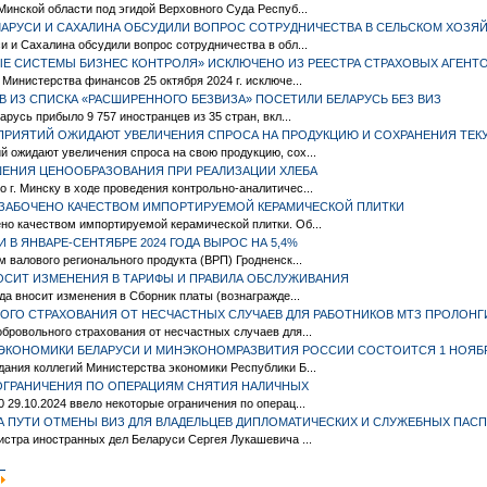
Минской области под эгидой Верховного Суда Респуб...
ЕЛАРУСИ И САХАЛИНА ОБСУДИЛИ ВОПРОС СОТРУДНИЧЕСТВА В СЕЛЬСКОМ ХОЗЯ
и и Сахалина обсудили вопрос сотрудничества в обл...
Е СИСТЕМЫ БИЗНЕС КОНТРОЛЯ» ИСКЛЮЧЕНО ИЗ РЕЕСТРА СТРАХОВЫХ АГЕНТ
 Министерства финансов 25 октября 2024 г. исключе...
В ИЗ СПИСКА «РАСШИРЕННОГО БЕЗВИЗА» ПОСЕТИЛИ БЕЛАРУСЬ БЕЗ ВИЗ
арусь прибыло 9 757 иностранцев из 35 стран, вкл...
РИЯТИЙ ОЖИДАЮТ УВЕЛИЧЕНИЯ СПРОСА НА ПРОДУКЦИЮ И СОХРАНЕНИЯ ТЕК
 ожидают увеличения спроса на свою продукцию, сох...
ЕНИЯ ЦЕНООБРАЗОВАНИЯ ПРИ РЕАЛИЗАЦИИ ХЛЕБА
г. Минску в ходе проведения контрольно-аналитичес...
ЗАБОЧЕНО КАЧЕСТВОМ ИМПОРТИРУЕМОЙ КЕРАМИЧЕСКОЙ ПЛИТКИ
но качеством импортируемой керамической плитки. Об...
 В ЯНВАРЕ-СЕНТЯБРЕ 2024 ГОДА ВЫРОС НА 5,4%
м валового регионального продукта (ВРП) Гродненск...
НОСИТ ИЗМЕНЕНИЯ В ТАРИФЫ И ПРАВИЛА ОБСЛУЖИВАНИЯ
да вносит изменения в Сборник платы (вознагражде...
ОГО СТРАХОВАНИЯ ОТ НЕСЧАСТНЫХ СЛУЧАЕВ ДЛЯ РАБОТНИКОВ МТЗ ПРОЛОН
бровольного страхования от несчастных случаев для...
НЭКОНОМИКИ БЕЛАРУСИ И МИНЭКОНОМРАЗВИТИЯ РОССИИ СОСТОИТСЯ 1 НОЯБ
ания коллегий Министерства экономики Республики Б...
ОГРАНИЧЕНИЯ ПО ОПЕРАЦИЯМ СНЯТИЯ НАЛИЧНЫХ
 29.10.2024 ввело некоторые ограничения по операц...
А ПУТИ ОТМЕНЫ ВИЗ ДЛЯ ВЛАДЕЛЬЦЕВ ДИПЛОМАТИЧЕСКИХ И СЛУЖЕБНЫХ ПАС
истра иностранных дел Беларуси Сергея Лукашевича ...
|