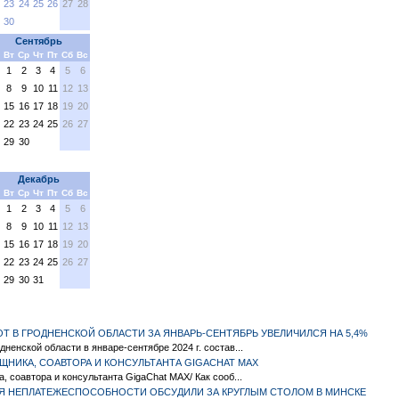
23
24
25
26
27
28
30
Сентябрь
Вт
Ср
Чт
Пт
Сб
Вс
1
2
3
4
5
6
8
9
10
11
12
13
15
16
17
18
19
20
22
23
24
25
26
27
29
30
Декабрь
Вт
Ср
Чт
Пт
Сб
Вс
1
2
3
4
5
6
8
9
10
11
12
13
15
16
17
18
19
20
22
23
24
25
26
27
29
30
31
 В ГРОДНЕНСКОЙ ОБЛАСТИ ЗА ЯНВАРЬ-СЕНТЯБРЬ УВЕЛИЧИЛСЯ НА 5,4%
ненской области в январе-сентябре 2024 г. состав...
ЩНИКА, СОАВТОРА И КОНСУЛЬТАНТА GIGACHAT MAX
 соавтора и консультанта GigaChat MAX/ Как сооб...
Я НЕПЛАТЕЖЕСПОСОБНОСТИ ОБСУДИЛИ ЗА КРУГЛЫМ СТОЛОМ В МИНСКЕ