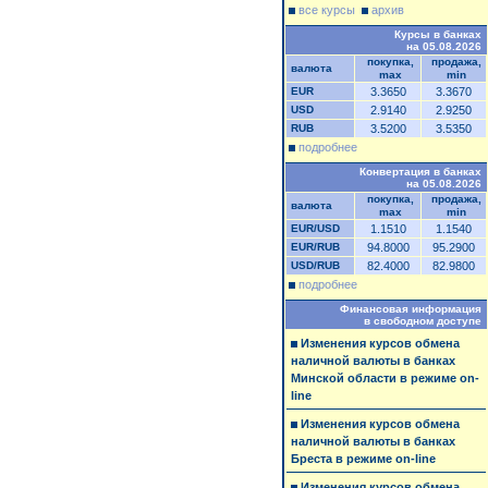
все курсы
архив
Курсы в банках
на 05.08.2026
покупка,
продажа,
валюта
max
min
EUR
3.3650
3.3670
USD
2.9140
2.9250
RUB
3.5200
3.5350
подробнее
Конвертация в банках
на 05.08.2026
покупка,
продажа,
валюта
max
min
EUR/USD
1.1510
1.1540
EUR/RUB
94.8000
95.2900
USD/RUB
82.4000
82.9800
подробнее
Финансовая информация
в свободном доступе
Изменения курсов обмена
наличной валюты в банках
Минской области в режиме on-
line
Изменения курсов обмена
наличной валюты в банках
Бреста в режиме on-line
Изменения курсов обмена