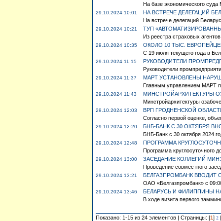
На базе экономического суда 
НА ВСТРЕЧЕ ДЕЛЕГАЦИЙ Б
29.10.2024 10:01
На встрече делегаций Беларус
ТУП «АВТОМАТИЗИРОВАННЫ
29.10.2024 10:21
Из реестра страховых агентов
ОКОЛО 10 ТЫС. ЕВРОПЕЙЦЕ
29.10.2024 10:35
С 19 июля текущего года в Бел
РУКОВОДИТЕЛИ ПРОМПРЕДП
29.10.2024 11:15
Руководители промпредприятий
МАРТ УСТАНОВЛЕНЫ НАРУШ
29.10.2024 11:37
Главным управлением МАРТ по 
МИНСТРОЙАРХИТЕКТУРЫ О
29.10.2024 11:43
Минстройархитектуры озабоче
ВРП ГРОДНЕНСКОЙ ОБЛАСТИ
29.10.2024 12:03
Согласно первой оценке, объе
БНБ-БАНК С 30 ОКТЯБРЯ В
29.10.2024 12:20
БНБ-Банк с 30 октября 2024 го
ПРОГРАММА КРУГЛОСУТОЧН
29.10.2024 12:48
Программа круглосуточного до
ЗАСЕДАНИЕ КОЛЛЕГИЙ МИ
29.10.2024 13:00
Проведение совместного засед
БЕЛГАЗПРОМБАНК ВВОДИТ 
29.10.2024 13:21
ОАО «Белгазпромбанк» с 09:00
БЕЛАРУСЬ И ФИЛИППИНЫ Н
29.10.2024 13:46
В ходе визита первого заммин
Показано: 1-15 из 24 элементов | Страницы: [
1
]
2