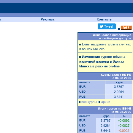
ы
Реклама
Контакты
Финансовая информация
в свободном доступе
Цены на драгметаллы в слитках
в банках Минска
Изменения курсов обмена
наличной валюты в банках
Минска в режиме on-line
Курсы валют НБ РБ
с 06.08.2026
валюта
курс
EUR
3.3767
USD
2.9264
RUB
3.6441
все курсы
архив
Итоги торгов на БВФБ
на 05.08.2026
валюта
курс
+/-
EUR
3.3767
+0.0092
USD
2.9264
+0.0027
RUB
3.6441
-0.0002