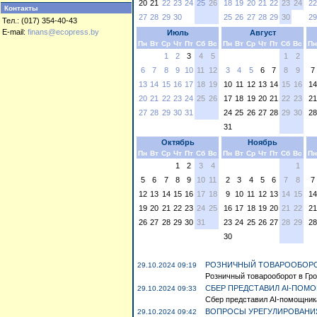
20
21
22
23
24
25
26
18
19
20
21
22
23
24
22
Контакты
27
28
29
30
25
26
27
28
29
30
29
Тел.: (017) 354-40-43
E-mail:
finans@ecopress.by
Июль
Август
Пн
Вт
Ср
Чт
Пт
Сб
Вс
Пн
Вт
Ср
Чт
Пт
Сб
Вс
Пн
1
2
3
4
5
1
2
6
7
8
9
10
11
12
3
4
5
6
7
8
9
7
13
14
15
16
17
18
19
10
11
12
13
14
15
16
14
20
21
22
23
24
25
26
17
18
19
20
21
22
23
21
27
28
29
30
31
24
25
26
27
28
29
30
28
31
Октябрь
Ноябрь
Пн
Вт
Ср
Чт
Пт
Сб
Вс
Пн
Вт
Ср
Чт
Пт
Сб
Вс
Пн
1
2
3
4
1
5
6
7
8
9
10
11
2
3
4
5
6
7
8
7
12
13
14
15
16
17
18
9
10
11
12
13
14
15
14
19
20
21
22
23
24
25
16
17
18
19
20
21
22
21
26
27
28
29
30
31
23
24
25
26
27
28
29
28
30
РОЗНИЧНЫЙ ТОВАРООБОРОТ
29.10.2024 09:19
Розничный товарооборот в Грод
СБЕР ПРЕДСТАВИЛ AI-ПОМО
29.10.2024 09:33
Сбер представил AI-помощника,
ВОПРОСЫ УРЕГУЛИРОВАНИ
29.10.2024 09:42