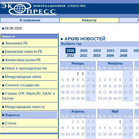
О компании
Новости
06.08.2026
Новости
АРХИВ НОВОСТЕЙ
Экономика РБ
Выбрать год:
2026
2025
2024
2023
2022
202
Банковские новости РБ
2012
2011
2010
2009
2008
Финансовые рынки РБ
Январь
Февраль
Новое в законодательстве
Пн
Вт
Ср
Чт
Пт
Сб
Вс
Пн
Вт
Ср
Чт
Пт
Сб
Вс
Пн
1
2
3
4
1
Международные связи
5
6
7
8
9
10
11
2
3
4
5
6
7
8
2
Союзное государство
12
13
14
15
16
17
18
9
10
11
12
13
14
15
9
19
20
21
22
23
24
25
16
17
18
19
20
21
22
16
Страны СНГ, ЕврАзЭС, ЕАЭС и
Балтии
26
27
28
29
30
31
23
24
25
26
27
28
23
30
Международные новости
Апрель
Май
Подписка
Пн
Вт
Ср
Чт
Пт
Сб
Вс
Пн
Вт
Ср
Чт
Пт
Сб
Вс
Пн
1
2
3
4
5
1
2
3
1
Статьи
6
7
8
9
10
11
12
4
5
6
7
8
9
10
8
13
14
15
16
17
18
19
11
12
13
14
15
16
17
15