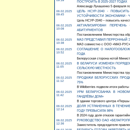
09:39
ПОСТРОИТЬ В 2025-2027 ГОДАХ
Александр Лукашенко 5 февраля по
ЦЕЛЬ НСУР-2040 - ПОВЫСИТ
06.02.2025
09:45
УСТОЙЧИВОСТИ ЭКОНОМИКИ - 
Цель НСУР-2040 – повысить качест
АКТУАЛИЗИРОВАН ПЕРЕЧЕНЬ
06.02.2025
10:08
АБИТУРИЕНТОВ
Постановлением Министерства образ
МАЗ ПРЕДСТАВИЛ ПЕРРОННЫЙ Э
06.02.2025
10:38
МАЗ совместно с ООО «МАЗ-РУС» н
СОГЛАШЕНИЕ О НАЛОГООБЛОЖЕ
06.02.2025
10:52
ГОДА
Белорусская сторона нотой Минист
В БЕЛАРУСИ ИЗМЕНЕН ПОРЯДО
06.02.2025
11:05
СЕЛЬСКУЮ МЕСТНОСТЬ
Постановлением Министерства труда
ПРОДАЖИ БЕЛОРУССКИХ ПРОДА
06.02.2025
11:12
75%
В Wildberries подвели итоги работы
УРМ БЕЛАРУСБАНКА В НОВО
06.02.2025
11:42
ГАНДЛЁВЫ ДОМ»
В здании торгового центра «Першы 
ДОЛЯ УСТРАНЕННЫХ В ТЕЧЕНИЕ
06.02.2025
12:14
ГОДУ ПРЕВЫСИЛА 98%
В 2024 году доля отказов гарантий
РУКОВОДСТВО ОАО «БЕЛАГРОПР
06.02.2025
12:36
Заместитель председателя правлен
БЕЛАРУСЬ ГОТОВА УКРЕПЛЯТЬ
06.02.2025