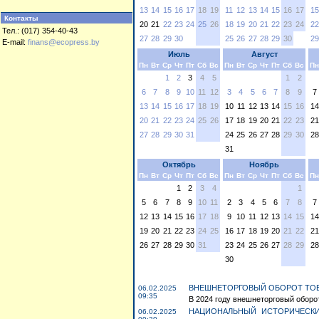
13
14
15
16
17
18
19
11
12
13
14
15
16
17
15
Контакты
20
21
22
23
24
25
26
18
19
20
21
22
23
24
22
Тел.: (017) 354-40-43
27
28
29
30
25
26
27
28
29
30
29
E-mail:
finans@ecopress.by
Июль
Август
Пн
Вт
Ср
Чт
Пт
Сб
Вс
Пн
Вт
Ср
Чт
Пт
Сб
Вс
Пн
1
2
3
4
5
1
2
6
7
8
9
10
11
12
3
4
5
6
7
8
9
7
13
14
15
16
17
18
19
10
11
12
13
14
15
16
14
20
21
22
23
24
25
26
17
18
19
20
21
22
23
21
27
28
29
30
31
24
25
26
27
28
29
30
28
31
Октябрь
Ноябрь
Пн
Вт
Ср
Чт
Пт
Сб
Вс
Пн
Вт
Ср
Чт
Пт
Сб
Вс
Пн
1
2
3
4
1
5
6
7
8
9
10
11
2
3
4
5
6
7
8
7
12
13
14
15
16
17
18
9
10
11
12
13
14
15
14
19
20
21
22
23
24
25
16
17
18
19
20
21
22
21
26
27
28
29
30
31
23
24
25
26
27
28
29
28
30
ВНЕШНЕТОРГОВЫЙ ОБОРОТ ТОВА
06.02.2025
09:35
В 2024 году внешнеторговый оборот
НАЦИОНАЛЬНЫЙ ИСТОРИЧЕСКИ
06.02.2025