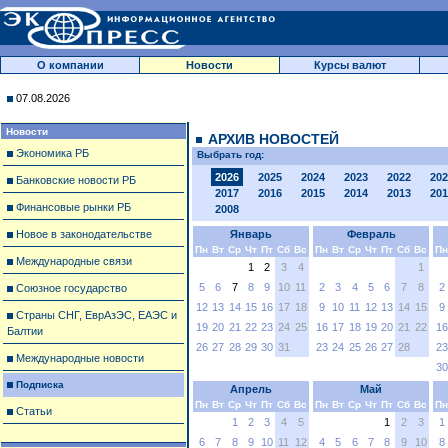
О компании
Новости
Курсы валют
07.08.2026
Новости
АРХИВ НОВОСТЕЙ
Экономика РБ
Выбрать год:
2026
2025
2024
2023
2022
202
Банковские новости РБ
2017
2016
2015
2014
2013
201
Финансовые рынки РБ
2008
Новое в законодательстве
Январь
Февраль
Пн
Вт
Ср
Чт
Пт
Сб
Вс
Пн
Вт
Ср
Чт
Пт
Сб
Вс
Пн
Международные связи
1
2
3
4
1
5
6
7
8
9
10
11
2
3
4
5
6
7
8
2
Союзное государство
12
13
14
15
16
17
18
9
10
11
12
13
14
15
9
Страны СНГ, ЕврАзЭС, ЕАЭС и
19
20
21
22
23
24
25
16
17
18
19
20
21
22
16
Балтии
26
27
28
29
30
31
23
24
25
26
27
28
23
Международные новости
30
Подписка
Апрель
Май
Пн
Вт
Ср
Чт
Пт
Сб
Вс
Пн
Вт
Ср
Чт
Пт
Сб
Вс
Пн
Статьи
1
2
3
4
5
1
2
3
1
6
7
8
9
10
11
12
4
5
6
7
8
9
10
8