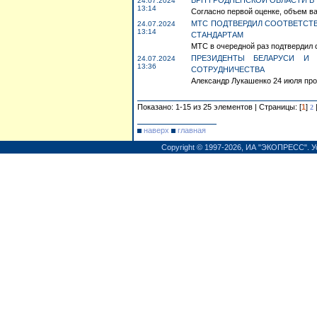
ВРП ГРОДНЕНСКОЙ ОБЛАСТИ В I
24.07.2024
13:14
Согласно первой оценке, объем ва
МТС ПОДТВЕРДИЛ СООТВЕТСТ
24.07.2024
13:14
СТАНДАРТАМ
МТС в очередной раз подтвердил 
ПРЕЗИДЕНТЫ БЕЛАРУСИ И 
24.07.2024
13:36
СОТРУДНИЧЕСТВА
Александр Лукашенко 24 июля пров
Показано: 1-15 из 25 элементов | Страницы: [
1
]
2
наверх
главная
Copyright © 1997-2026,
ИА "ЭКОПРЕСС"
.
У