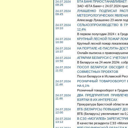
БТА БАНК ПРИОСТАНАВЛИВАЕТ 
24.07.2024
09:26
ЗАО «БТА Банк» с 24.07.2024 прио
ЛУКАШЕНКО ПОДПИСАЛ РАС
24.07.2024
09:45
МЕТЕОРОЛОГИЧЕСКИХ ЯВЛЕНИ
Александр Лукашенко 23 июля под
СЕЛЬХОЗПРОИЗВОДСТВО В ГР
24.07.2024
10:10
12,4%
В первом полугодии 2024 г. в Грод
КРУПНЫЙ ЛЕСНОЙ ПОЖАР ЛОК
24.07.2024
10:30
Крупный лесной пожар локализова
НА ПОРТАЛЕ «Е-ПАСЛУГА» ДО
24.07.2024
10:37
Онлайн выписка о правонарушения
АГРАРИИ БЕЛАРУСИ С УЧЕТОМ Р
24.07.2024
10:50
В Беларуси на 24 июля 2024г. собр
ПОСОЛ БЕЛАРУСИ ОБСУДИЛ 
24.07.2024
11:02
СОВМЕСТНЫХ ПРОЕКТОВ
Посол Беларуси в Исламской Респ
РОЗНИЧНЫЙ ТОВАРООБОРОТ В
24.07.2024
11:46
НА 6,1%
Розничный товарооборот в Гродненс
ДВА ПРЕДПРИЯТИЯ ПРИВЛЕЧ
24.07.2024
11:46
ВЗЯТКИ В ИХ ИНТЕРЕСАХ
Прокуратура Брестской области ин
ВТБ (БЕЛАРУСЬ) ПОВЫШАЕТ ДО
24.07.2024
12:00
ВТБ (Беларусь) увеличивает на 0,2
В СЭЗ «МОГИЛЕВ» ЗАРЕГИСТР
24.07.2024
13:12
В качестве резидента СЭЗ «Могиле