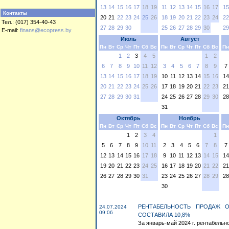
13
14
15
16
17
18
19
11
12
13
14
15
16
17
15
Контакты
20
21
22
23
24
25
26
18
19
20
21
22
23
24
22
Тел.: (017) 354-40-43
27
28
29
30
25
26
27
28
29
30
29
E-mail:
finans@ecopress.by
Июль
Август
Пн
Вт
Ср
Чт
Пт
Сб
Вс
Пн
Вт
Ср
Чт
Пт
Сб
Вс
Пн
1
2
3
4
5
1
2
6
7
8
9
10
11
12
3
4
5
6
7
8
9
7
13
14
15
16
17
18
19
10
11
12
13
14
15
16
14
20
21
22
23
24
25
26
17
18
19
20
21
22
23
21
27
28
29
30
31
24
25
26
27
28
29
30
28
31
Октябрь
Ноябрь
Пн
Вт
Ср
Чт
Пт
Сб
Вс
Пн
Вт
Ср
Чт
Пт
Сб
Вс
Пн
1
2
3
4
1
5
6
7
8
9
10
11
2
3
4
5
6
7
8
7
12
13
14
15
16
17
18
9
10
11
12
13
14
15
14
19
20
21
22
23
24
25
16
17
18
19
20
21
22
21
26
27
28
29
30
31
23
24
25
26
27
28
29
28
30
РЕНТАБЕЛЬНОСТЬ ПРОДАЖ О
24.07.2024
09:06
СОСТАВИЛА 10,8%
За январь-май 2024 г. рентабельно