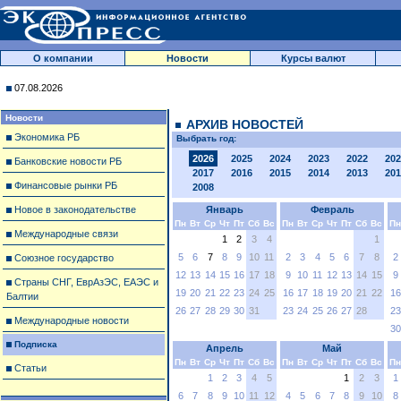
О компании
Новости
Курсы валют
07.08.2026
Новости
АРХИВ НОВОСТЕЙ
Экономика РБ
Выбрать год:
2026
2025
2024
2023
2022
202
Банковские новости РБ
2017
2016
2015
2014
2013
201
Финансовые рынки РБ
2008
Новое в законодательстве
Январь
Февраль
Пн
Вт
Ср
Чт
Пт
Сб
Вс
Пн
Вт
Ср
Чт
Пт
Сб
Вс
Пн
Международные связи
1
2
3
4
1
5
6
7
8
9
10
11
2
3
4
5
6
7
8
2
Союзное государство
12
13
14
15
16
17
18
9
10
11
12
13
14
15
9
Страны СНГ, ЕврАзЭС, ЕАЭС и
19
20
21
22
23
24
25
16
17
18
19
20
21
22
16
Балтии
26
27
28
29
30
31
23
24
25
26
27
28
23
Международные новости
30
Подписка
Апрель
Май
Пн
Вт
Ср
Чт
Пт
Сб
Вс
Пн
Вт
Ср
Чт
Пт
Сб
Вс
Пн
Статьи
1
2
3
4
5
1
2
3
1
6
7
8
9
10
11
12
4
5
6
7
8
9
10
8