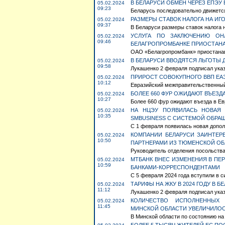
В БЕЛАРУСИ ОБМЕН ЧЕРЕЗ ЕПЭУ В
05.02.2024
09:23
Беларусь последовательно движется 
РАЗМЕРЫ СТАВОК НАЛОГА НА ИГ
05.02.2024
09:37
В Беларуси размеры ставок налога н
УСЛУГА ПО ЗАКЛЮЧЕНИЮ ОН
05.02.2024
09:46
БЕЛАГРОПРОМБАНКЕ ПРИОСТАН
ОАО «Белагропромбанк» приостанавл
В БЕЛАРУСИ ВВОДЯТСЯ ЛЬГОТЫ 
05.02.2024
09:58
Лукашенко 2 февраля подписал указ 
ПРИРОСТ СОВОКУПНОГО ВВП ЕАЭС
05.02.2024
10:12
Евразийский межправительственный 
БОЛЕЕ 660 ФУР ОЖИДАЮТ ВЪЕЗДА
05.02.2024
10:27
Более 660 фур ожидают въезда в Евр
НА НЦЭУ ПОЯВИЛАСЬ НОВАЯ 
05.02.2024
10:35
SMBUSINESS С СИСТЕМОЙ ОБРА
С 1 февраля появилась новая допол
КОМПАНИИ БЕЛАРУСИ ЗАИНТЕР
05.02.2024
10:50
ПАРТНЕРАМИ ИЗ ТЮМЕНСКОЙ ОБ
Руководитель отделения посольства 
МТБАНК ВНЕС ИЗМЕНЕНИЯ В ПЕ
05.02.2024
10:59
БАНКАМИ-КОРРЕСПОНДЕНТАМИ
С 5 февраля 2024 года вступили в с
ТАРИФЫ НА ЖКУ В 2024 ГОДУ В Б
05.02.2024
11:12
Лукашенко 2 февраля подписал указ
КОЛИЧЕСТВО ИСПОЛНЕННЫХ 
05.02.2024
11:45
МИНСКОЙ ОБЛАСТИ УВЕЛИЧИЛО
В Минской области по состоянию на 