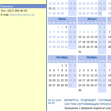
13
14
15
16
17
18
19
11
12
13
14
15
16
17
15
Контакты
20
21
22
23
24
25
26
18
19
20
21
22
23
24
22
Тел.: (017) 354-40-43
27
28
29
30
25
26
27
28
29
30
29
E-mail:
finans@ecopress.by
Июль
Август
Пн
Вт
Ср
Чт
Пт
Сб
Вс
Пн
Вт
Ср
Чт
Пт
Сб
Вс
Пн
1
2
3
4
5
1
2
6
7
8
9
10
11
12
3
4
5
6
7
8
9
7
13
14
15
16
17
18
19
10
11
12
13
14
15
16
14
20
21
22
23
24
25
26
17
18
19
20
21
22
23
21
27
28
29
30
31
24
25
26
27
28
29
30
28
31
Октябрь
Ноябрь
Пн
Вт
Ср
Чт
Пт
Сб
Вс
Пн
Вт
Ср
Чт
Пт
Сб
Вс
Пн
1
2
3
4
1
5
6
7
8
9
10
11
2
3
4
5
6
7
8
7
12
13
14
15
16
17
18
9
10
11
12
13
14
15
14
19
20
21
22
23
24
25
16
17
18
19
20
21
22
21
26
27
28
29
30
31
23
24
25
26
27
28
29
28
30
БЕЛАРУСЬ ПОДПИШЕТ СОГЛАШ
05.02.2024
09:20
СИСТЕМ СЕРТИФИКАЦИИ ПРОИС
Лукашенко 2 февраля подписал указ 