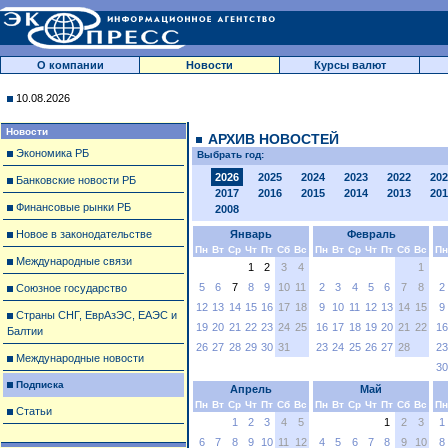
О компании
Новости
Курсы валют
10.08.2026
Новости
АРХИВ НОВОСТЕЙ
Экономика РБ
Выбрать год:
2026
2025
2024
2023
2022
202
Банковские новости РБ
2017
2016
2015
2014
2013
201
Финансовые рынки РБ
2008
Новое в законодательстве
Январь
Февраль
Пн
Вт
Ср
Чт
Пт
Сб
Вс
Пн
Вт
Ср
Чт
Пт
Сб
Вс
Пн
Международные связи
1
2
3
4
1
5
6
7
8
9
10
11
2
3
4
5
6
7
8
2
Союзное государство
12
13
14
15
16
17
18
9
10
11
12
13
14
15
9
Страны СНГ, ЕврАзЭС, ЕАЭС и
19
20
21
22
23
24
25
16
17
18
19
20
21
22
16
Балтии
26
27
28
29
30
31
23
24
25
26
27
28
23
Международные новости
30
Подписка
Апрель
Май
Пн
Вт
Ср
Чт
Пт
Сб
Вс
Пн
Вт
Ср
Чт
Пт
Сб
Вс
Пн
Статьи
1
2
3
4
5
1
2
3
1
6
7
8
9
10
11
12
4
5
6
7
8
9
10
8