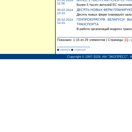
БОЛЕЕ 5 ТЫСЯЧ ЖИТЕЛЕЙ ЕС ПО
05.02.2024
11:56
Более 5 тысяч жителей ЕС посетили 
ДЕСЯТЬ НОВЫХ ФЕРМ ПЛАНИРУЮТ
05.02.2024
12:10
Десять новых ферм планируют заложи
ГЕНПРОКУРАТУРА БЕЛАРУСИ В
05.02.2024
12:31
ТРАНСПОРТА
В работе организаций водного тран
Показано: 1-15 из 29 элементов | Страницы: [
1
]
2
наверх
главная
Copyright © 1997-2026,
ИА "ЭКОПРЕСС"
.
У