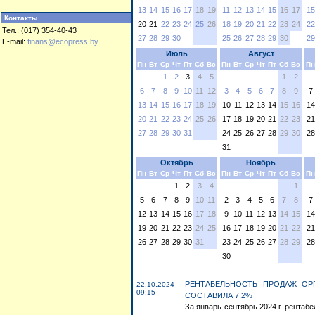
13
14
15
16
17
18
19
11
12
13
14
15
16
17
15
Контакты
20
21
22
23
24
25
26
18
19
20
21
22
23
24
22
Тел.: (017) 354-40-43
27
28
29
30
25
26
27
28
29
30
29
E-mail:
finans@ecopress.by
Июль
Август
Пн
Вт
Ср
Чт
Пт
Сб
Вс
Пн
Вт
Ср
Чт
Пт
Сб
Вс
Пн
1
2
3
4
5
1
2
6
7
8
9
10
11
12
3
4
5
6
7
8
9
7
13
14
15
16
17
18
19
10
11
12
13
14
15
16
14
20
21
22
23
24
25
26
17
18
19
20
21
22
23
21
27
28
29
30
31
24
25
26
27
28
29
30
28
31
Октябрь
Ноябрь
Пн
Вт
Ср
Чт
Пт
Сб
Вс
Пн
Вт
Ср
Чт
Пт
Сб
Вс
Пн
1
2
3
4
1
5
6
7
8
9
10
11
2
3
4
5
6
7
8
7
12
13
14
15
16
17
18
9
10
11
12
13
14
15
14
19
20
21
22
23
24
25
16
17
18
19
20
21
22
21
26
27
28
29
30
31
23
24
25
26
27
28
29
28
30
РЕНТАБЕЛЬНОСТЬ ПРОДАЖ ОР
22.10.2024
09:15
СОСТАВИЛА 7,2%
За январь-сентябрь 2024 г. рентабе