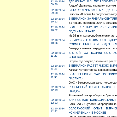
ДАПКЮНАС НАЗНАЧЕН ПОСЛОМ Б
22.10.2024
09:30
Андрей Дапкюнас назначен послом Б
В БГАТУ ОТКРЫЛАСЬ БРЕНДИРО
22.10.2024
09:38
В честь 70-летия Белорусского госу
В БЕЛАРУСИ ЗА ЯНВАРЬ-СЕНТЯБР
22.10.2024
10:13
За январь-сентябрь 2024 г. органи
БОЛЕЕ 1,7 ТЫС. КМ РЕСПУБЛ
22.10.2024
10:32
ГОДУ – МИНТРАНС
Из 16 тыс. км республиканских авто
БЕЛАРУСЬ ГОТОВА СОТРУДН
22.10.2024
10:56
СОВМЕСТНЫХ ПРОИЗВОДСТВ - 
Беларусь готова сотрудничать с пр
ВТОРОЙ ГОД ПОДРЯД БЕЛОРУ
22.10.2024
11:20
СНОПКОВ
Второй год подряд экономика расте
В БЕЛАРУСИ РАСТЕТ ЧИСЛО ВИР
22.10.2024
11:26
Каждая четвертая банковская карта 
БВФБ ВПЕРВЫЕ ЗАРЕГИСТРИР
22.10.2024
11:35
ПАСЛУГА»
ОАО «Белорусская валютно-фондова
РОЗНИЧНЫЙ ТОВАРООБОРОТ В 
22.10.2024
12:19
НА 8,4%
Розничный товарооборот в Брестской
БАНК БЕЛВЭБ ПОВЫСИЛ СТАВКИ
22.10.2024
12:23
Банк БелВЭБ увеличил процентные с
БЕЛОРУССКИЙ ОПЫТ БИРЖЕ
22.10.2024
12:42
КОНФЕРЕНЦИИ В МОСКВЕ
Опыт Республики Беларусь по орган