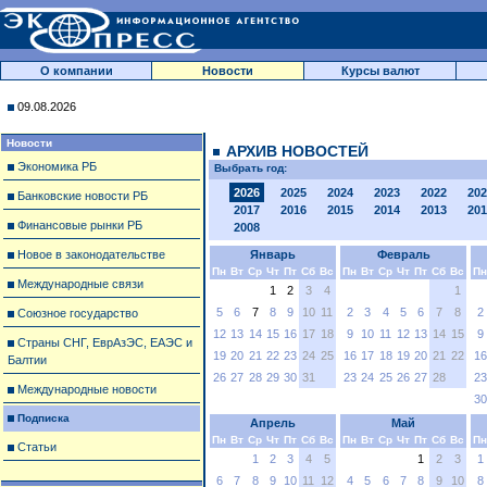
О компании
Новости
Курсы валют
09.08.2026
Новости
АРХИВ НОВОСТЕЙ
Экономика РБ
Выбрать год:
2026
2025
2024
2023
2022
202
Банковские новости РБ
2017
2016
2015
2014
2013
201
Финансовые рынки РБ
2008
Новое в законодательстве
Январь
Февраль
Пн
Вт
Ср
Чт
Пт
Сб
Вс
Пн
Вт
Ср
Чт
Пт
Сб
Вс
Пн
Международные связи
1
2
3
4
1
5
6
7
8
9
10
11
2
3
4
5
6
7
8
2
Союзное государство
12
13
14
15
16
17
18
9
10
11
12
13
14
15
9
Страны СНГ, ЕврАзЭС, ЕАЭС и
19
20
21
22
23
24
25
16
17
18
19
20
21
22
16
Балтии
26
27
28
29
30
31
23
24
25
26
27
28
23
Международные новости
30
Подписка
Апрель
Май
Пн
Вт
Ср
Чт
Пт
Сб
Вс
Пн
Вт
Ср
Чт
Пт
Сб
Вс
Пн
Статьи
1
2
3
4
5
1
2
3
1
6
7
8
9
10
11
12
4
5
6
7
8
9
10
8