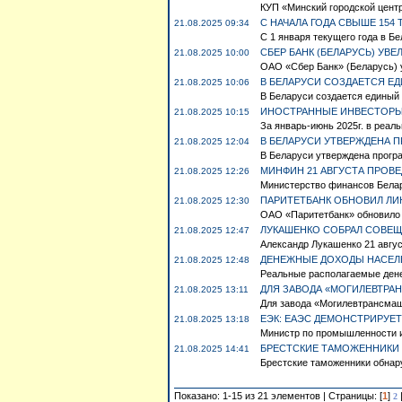
КУП «Минский городской цент
С НАЧАЛА ГОДА СВЫШЕ 154
21.08.2025 09:34
С 1 января текущего года в Бе
СБЕР БАНК (БЕЛАРУСЬ) УВ
21.08.2025 10:00
ОАО «Сбер Банк» (Беларусь) у
В БЕЛАРУСИ СОЗДАЕТСЯ Е
21.08.2025 10:06
В Беларуси создается единый 
ИНОСТРАННЫЕ ИНВЕСТОРЫ 
21.08.2025 10:15
За январь-июнь 2025г. в реаль
В БЕЛАРУСИ УТВЕРЖДЕНА 
21.08.2025 12:04
В Беларуси утверждена програ
МИНФИН 21 АВГУСТА ПРОВ
21.08.2025 12:26
Министерство финансов Белару
ПАРИТЕТБАНК ОБНОВИЛ ЛИ
21.08.2025 12:30
ОАО «Паритетбанк» обновило 
ЛУКАШЕНКО СОБРАЛ СОВЕЩ
21.08.2025 12:47
Александр Лукашенко 21 авгус
ДЕНЕЖНЫЕ ДОХОДЫ НАСЕЛЕ
21.08.2025 12:48
Реальные располагаемые дене
ДЛЯ ЗАВОДА «МОГИЛЕВТРА
21.08.2025 13:11
Для завода «Могилевтрансмаш
ЕЭК: ЕАЭС ДЕМОНСТРИРУЕ
21.08.2025 13:18
Министр по промышленности и
БРЕСТСКИЕ ТАМОЖЕННИКИ 
21.08.2025 14:41
Брестские таможенники обнар
Показано: 1-15 из 21 элементов | Страницы: [
1
]
2