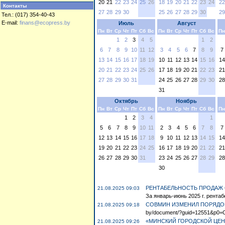
20
21
22
23
24
25
26
18
19
20
21
22
23
24
22
Контакты
27
28
29
30
25
26
27
28
29
30
29
Тел.: (017) 354-40-43
E-mail:
finans@ecopress.by
Июль
Август
Пн
Вт
Ср
Чт
Пт
Сб
Вс
Пн
Вт
Ср
Чт
Пт
Сб
Вс
Пн
1
2
3
4
5
1
2
6
7
8
9
10
11
12
3
4
5
6
7
8
9
7
13
14
15
16
17
18
19
10
11
12
13
14
15
16
14
20
21
22
23
24
25
26
17
18
19
20
21
22
23
21
27
28
29
30
31
24
25
26
27
28
29
30
28
31
Октябрь
Ноябрь
Пн
Вт
Ср
Чт
Пт
Сб
Вс
Пн
Вт
Ср
Чт
Пт
Сб
Вс
Пн
1
2
3
4
1
5
6
7
8
9
10
11
2
3
4
5
6
7
8
7
12
13
14
15
16
17
18
9
10
11
12
13
14
15
14
19
20
21
22
23
24
25
16
17
18
19
20
21
22
21
26
27
28
29
30
31
23
24
25
26
27
28
29
28
30
РЕНТАБЕЛЬНОСТЬ ПРОДАЖ 
21.08.2025 09:03
За январь-июнь 2025 г. рентаб
СОВМИН ИЗМЕНИЛ ПОРЯДОК
21.08.2025 09:18
by/document/?guid=12551&p0=C
«МИНСКИЙ ГОРОДСКОЙ ЦЕН
21.08.2025 09:26