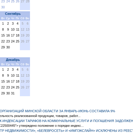
23
24
25
26
27
28
30
Сентябрь
Вт
Ср
Чт
Пт
Сб
Вс
1
2
3
4
5
6
8
9
10
11
12
13
15
16
17
18
19
20
22
23
24
25
26
27
29
30
Декабрь
Вт
Ср
Чт
Пт
Сб
Вс
1
2
3
4
5
6
8
9
10
11
12
13
15
16
17
18
19
20
22
23
24
25
26
27
29
30
31
ОРГАНИЗАЦИЙ МИНСКОЙ ОБЛАСТИ ЗА ЯНВАРЬ-ИЮНЬ СОСТАВИЛА 9%
ельность реализованной продукции, товаров, работ...
 ИНДЕКСАЦИИ ТАРИФОВ НА КОММУНАЛЬНЫЕ УСЛУГИ И ПОГАШЕНИЯ ЗАДОЛЖЕН
22500445"> утверждено положение о порядке индекс...
ТР НЕДВИЖИМОСТИ», «БЕЛЕВРОСЕТЬ» И «ИМПЭКСЛАЙН» ИСКЛЮЧЕНЫ ИЗ РЕЕС