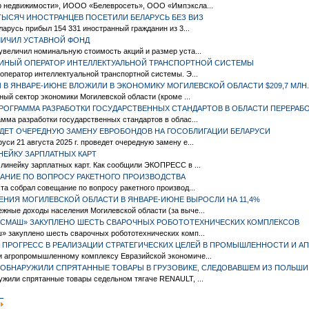
р недвижимости», ИООО «Белевросеть», ООО «Импэксла...
 ТЫСЯЧ ИНОСТРАНЦЕВ ПОСЕТИЛИ БЕЛАРУСЬ БЕЗ ВИЗ
ларусь прибыл 154 331 иностранный гражданин из 3...
ЕЛИЧИЛ УСТАВНОЙ ФОНД
величил номинальную стоимость акций и размер уста...
ДИНЫЙ ОПЕРАТОР ИНТЕЛЛЕКТУАЛЬНОЙ ТРАНСПОРТНОЙ СИСТЕМЫ
оператор интеллектуальной транспортной системы. Э...
В ЯНВАРЕ-ИЮНЕ ВЛОЖИЛИ В ЭКОНОМИКУ МОГИЛЕВСКОЙ ОБЛАСТИ $209,7 МЛН.
ный сектор экономики Могилевской области (кроме ...
ПРОГРАММА РАЗРАБОТКИ ГОСУДАРСТВЕННЫХ СТАНДАРТОВ В ОБЛАСТИ ПЕРЕРАБ
мма разработки государственных стандартов в облас...
ЕДЕТ ОЧЕРЕДНУЮ ЗАМЕНУ ЕВРОБОНДОВ НА ГОСОБЛИГАЦИИ БЕЛАРУСИ
си 21 августа 2025 г. проведет очередную замену е...
НЕЙКУ ЗАРПЛАТНЫХ КАРТ
линейку зарплатных карт. Как сообщили ЭКОПРЕСС в ...
АНИЕ ПО ВОПРОСУ РАКЕТНОГО ПРОИЗВОДСТВА
та собрал совещание по вопросу ракетного производ...
НИЯ МОГИЛЕВСКОЙ ОБЛАСТИ В ЯНВАРЕ-ИЮНЕ ВЫРОСЛИ НА 11,4%
жные доходы населения Могилевской области (за выче...
НСМАШ» ЗАКУПЛЕНО ШЕСТЬ СВАРОЧНЫХ РОБОТОТЕХНИЧЕСКИХ КОМПЛЕКСОВ
» закуплено шесть сварочных робототехнических комп...
Т ПРОГРЕСС В РЕАЛИЗАЦИИ СТРАТЕГИЧЕСКИХ ЦЕЛЕЙ В ПРОМЫШЛЕННОСТИ И АП
 агропромышленному комплексу Евразийской экономиче...
ОБНАРУЖИЛИ СПРЯТАННЫЕ ТОВАРЫ В ГРУЗОВИКЕ, СЛЕДОВАВШЕМ ИЗ ПОЛЬШИ
ужили спрятанные товары седельном тягаче RENAULT, ...
|