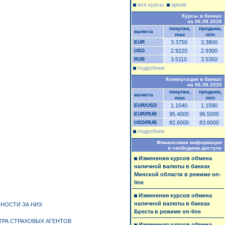
все курсы
архив
Курсы в банках
на 06.08.2026
покупка,
продажа,
валюта
max
min
EUR
3.3750
3.3800
USD
2.9220
2.9300
RUB
3.5110
3.5350
подробнее
Конвертация в банках
на 06.08.2026
покупка,
продажа,
валюта
max
min
EUR/USD
1.1540
1.1590
EUR/RUB
95.4000
96.5000
USD/RUB
82.6000
83.6000
подробнее
Финансовая информация
в свободном доступе
Изменения курсов обмена
наличной валюты в банках
Минской области в режиме on-
line
Изменения курсов обмена
наличной валюты в банках
НОСТИ ЗА НИХ
Бреста в режиме on-line
ТРА СТРАХОВЫХ АГЕНТОВ
Изменения курсов обмена