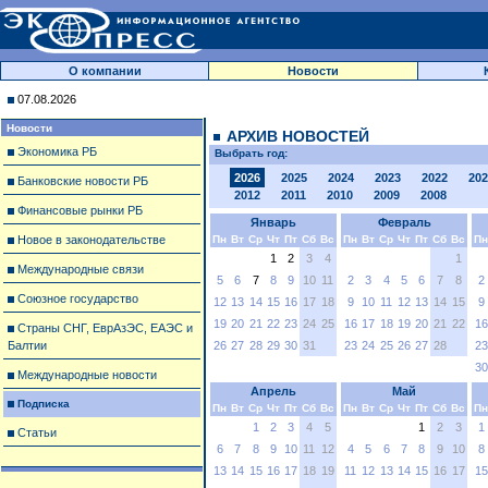
О компании
Новости
07.08.2026
Новости
АРХИВ НОВОСТЕЙ
Экономика РБ
Выбрать год:
2026
2025
2024
2023
2022
202
Банковские новости РБ
2012
2011
2010
2009
2008
Финансовые рынки РБ
Январь
Февраль
Новое в законодательстве
Пн
Вт
Ср
Чт
Пт
Сб
Вс
Пн
Вт
Ср
Чт
Пт
Сб
Вс
Пн
1
2
3
4
1
Международные связи
5
6
7
8
9
10
11
2
3
4
5
6
7
8
2
Союзное государство
12
13
14
15
16
17
18
9
10
11
12
13
14
15
9
19
20
21
22
23
24
25
16
17
18
19
20
21
22
16
Страны СНГ, ЕврАзЭС, ЕАЭС и
Балтии
26
27
28
29
30
31
23
24
25
26
27
28
23
30
Международные новости
Апрель
Май
Подписка
Пн
Вт
Ср
Чт
Пт
Сб
Вс
Пн
Вт
Ср
Чт
Пт
Сб
Вс
Пн
1
2
3
4
5
1
2
3
1
Статьи
6
7
8
9
10
11
12
4
5
6
7
8
9
10
8
13
14
15
16
17
18
19
11
12
13
14
15
16
17
15