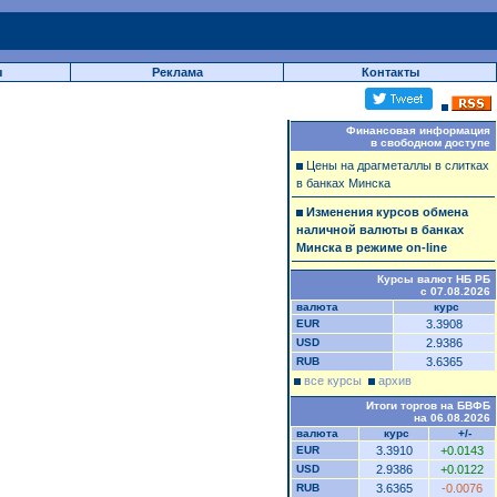
ы
Реклама
Контакты
Финансовая информация
в свободном доступе
Цены на драгметаллы в слитках
в банках Минска
Изменения курсов обмена
наличной валюты в банках
Минска в режиме on-line
Курсы валют НБ РБ
с 07.08.2026
валюта
курс
EUR
3.3908
USD
2.9386
RUB
3.6365
все курсы
архив
Итоги торгов на БВФБ
на 06.08.2026
валюта
курс
+/-
EUR
3.3910
+0.0143
USD
2.9386
+0.0122
RUB
3.6365
-0.0076