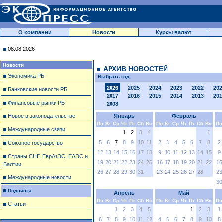
О компании
Новости
Курсы валют
08.08.2026
Новости
АРХИВ НОВОСТЕЙ
Экономика РБ
Выбрать год:
2026
2025
2024
2023
2022
202
Банковские новости РБ
2017
2016
2015
2014
2013
201
Финансовые рынки РБ
2008
Новое в законодательстве
Январь
Февраль
Пн
Вт
Ср
Чт
Пт
Сб
Вс
Пн
Вт
Ср
Чт
Пт
Сб
Вс
Пн
Международные связи
1
2
3
4
1
5
6
7
8
9
10
11
2
3
4
5
6
7
8
2
Союзное государство
12
13
14
15
16
17
18
9
10
11
12
13
14
15
9
Страны СНГ, ЕврАзЭС, ЕАЭС и
19
20
21
22
23
24
25
16
17
18
19
20
21
22
16
Балтии
26
27
28
29
30
31
23
24
25
26
27
28
23
Международные новости
30
Подписка
Апрель
Май
Пн
Вт
Ср
Чт
Пт
Сб
Вс
Пн
Вт
Ср
Чт
Пт
Сб
Вс
Пн
Статьи
1
2
3
4
5
1
2
3
1
6
7
8
9
10
11
12
4
5
6
7
8
9
10
8