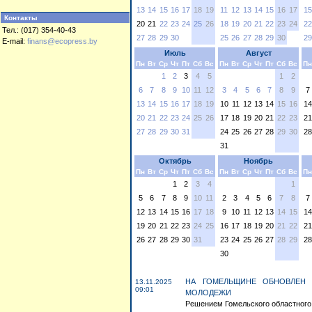
13
14
15
16
17
18
19
11
12
13
14
15
16
17
15
Контакты
20
21
22
23
24
25
26
18
19
20
21
22
23
24
22
Тел.: (017) 354-40-43
27
28
29
30
25
26
27
28
29
30
29
E-mail:
finans@ecopress.by
Июль
Август
Пн
Вт
Ср
Чт
Пт
Сб
Вс
Пн
Вт
Ср
Чт
Пт
Сб
Вс
Пн
1
2
3
4
5
1
2
6
7
8
9
10
11
12
3
4
5
6
7
8
9
7
13
14
15
16
17
18
19
10
11
12
13
14
15
16
14
20
21
22
23
24
25
26
17
18
19
20
21
22
23
21
27
28
29
30
31
24
25
26
27
28
29
30
28
31
Октябрь
Ноябрь
Пн
Вт
Ср
Чт
Пт
Сб
Вс
Пн
Вт
Ср
Чт
Пт
Сб
Вс
Пн
1
2
3
4
1
5
6
7
8
9
10
11
2
3
4
5
6
7
8
7
12
13
14
15
16
17
18
9
10
11
12
13
14
15
14
19
20
21
22
23
24
25
16
17
18
19
20
21
22
21
26
27
28
29
30
31
23
24
25
26
27
28
29
28
30
НА ГОМЕЛЬЩИНЕ ОБНОВЛЕН 
13.11.2025
09:01
МОЛОДЕЖИ
Решением Гомельского областного С