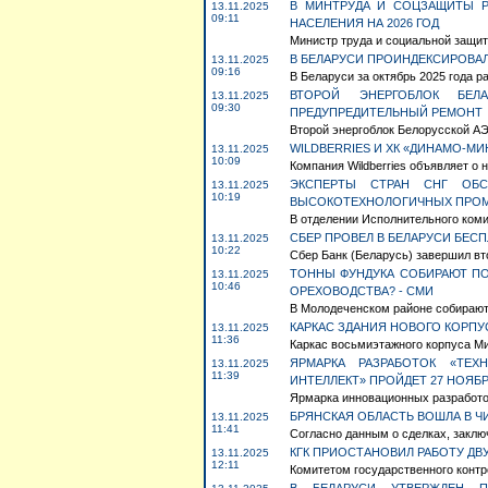
В МИНТРУДА И СОЦЗАЩИТЫ Р
13.11.2025
09:11
НАСЕЛЕНИЯ НА 2026 ГОД
Министр труда и социальной защит
В БЕЛАРУСИ ПРОИНДЕКСИРОВА
13.11.2025
09:16
В Беларуси за октябрь 2025 года 
ВТОРОЙ ЭНЕРГОБЛОК БЕ
13.11.2025
09:30
ПРЕДУПРЕДИТЕЛЬНЫЙ РЕМОНТ
Второй энергоблок Белорусской АЭС
WILDBERRIES И ХК «ДИНАМО-М
13.11.2025
10:09
Компания Wildberries объявляет о 
ЭКСПЕРТЫ СТРАН СНГ ОБС
13.11.2025
10:19
ВЫСОКОТЕХНОЛОГИЧНЫХ ПРО
В отделении Исполнительного комит
СБЕР ПРОВЕЛ В БЕЛАРУСИ БЕС
13.11.2025
10:22
Сбер Банк (Беларусь) завершил вто
ТОННЫ ФУНДУКА СОБИРАЮТ ПО
13.11.2025
10:46
ОРЕХОВОДСТВА? - СМИ
В Молодеченском районе собирают
КАРКАС ЗДАНИЯ НОВОГО КОРПУ
13.11.2025
11:36
Каркас восьмиэтажного корпуса Мин
ЯРМАРКА РАЗРАБОТОК «ТЕХ
13.11.2025
11:39
ИНТЕЛЛЕКТ» ПРОЙДЕТ 27 НОЯБ
Ярмарка инновационных разработок
БРЯНСКАЯ ОБЛАСТЬ ВОШЛА В Ч
13.11.2025
11:41
Согласно данным о сделках, заклю
КГК ПРИОСТАНОВИЛ РАБОТУ ДВ
13.11.2025
12:11
Комитетом государственного контро