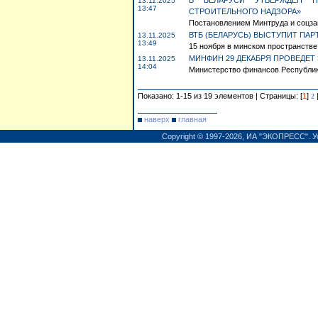
В БЕЛАРУСИ УТВЕРЖДЕН П
13.11.2025
13:47
СТРОИТЕЛЬНОГО НАДЗОРА»
Постановлением Минтруда и соцзащи
ВТБ (БЕЛАРУСЬ) ВЫСТУПИТ ПАР
13.11.2025
13:49
15 ноября в минском пространстве D
МИНФИН 29 ДЕКАБРЯ ПРОВЕДЕТ
13.11.2025
14:04
Министерство финансов Республики 
Показано: 1-15 из 19 элементов | Страницы: [
1
]
2
наверх
главная
Copyright © 1997-2026,
ИА "ЭКОПРЕСС"
.
У