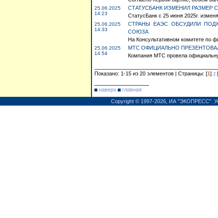
СТАТУСБАНК ИЗМЕНИЛ РАЗМЕР С
25.06.2025
14:23
СтатусБанк с 25 июня 2025г. изменя
СТРАНЫ ЕАЭС ОБСУДИЛИ ПОД
25.06.2025
14:33
СОЮЗА
На Консультативном комитете по ф
МТС ОФИЦИАЛЬНО ПРЕЗЕНТОВАЛ
25.06.2025
14:54
Компания МТС провела официальну
Показано: 1-15 из 20 элементов | Страницы: [
1
]
2
наверх
главная
Copyright © 1997-2026,
ИА "ЭКОПРЕСС"
.
У