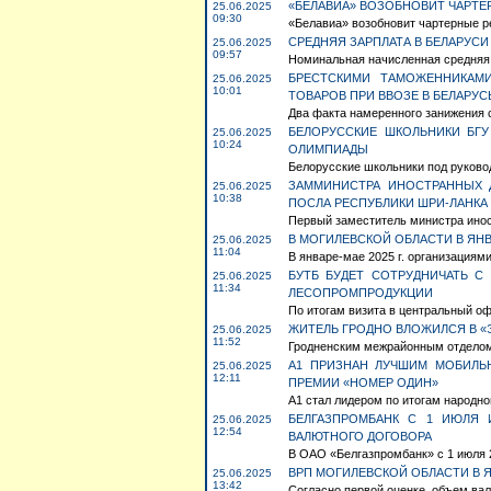
«БЕЛАВИА» ВОЗОБНОВИТ ЧАРТЕ
25.06.2025
09:30
«Белавиа» возобновит чартерные ре
СРЕДНЯЯ ЗАРПЛАТА В БЕЛАРУСИ 
25.06.2025
09:57
Номинальная начисленная средняя з
БРЕСТСКИМИ ТАМОЖЕННИКАМ
25.06.2025
10:01
ТОВАРОВ ПРИ ВВОЗЕ В БЕЛАРУС
Два факта намеренного занижения 
БЕЛОРУССКИЕ ШКОЛЬНИКИ БГ
25.06.2025
10:24
ОЛИМПИАДЫ
Белорусские школьники под руковод
ЗАММИНИСТРА ИНОСТРАННЫХ 
25.06.2025
10:38
ПОСЛА РЕСПУБЛИКИ ШРИ-ЛАНКА
Первый заместитель министра инос
В МОГИЛЕВСКОЙ ОБЛАСТИ В ЯНВ
25.06.2025
11:04
В январе-мае 2025 г. организациям
БУТБ БУДЕТ СОТРУДНИЧАТЬ 
25.06.2025
11:34
ЛЕСОПРОМПРОДУКЦИИ
По итогам визита в центральный оф
ЖИТЕЛЬ ГРОДНО ВЛОЖИЛСЯ В «
25.06.2025
11:52
Гродненским межрайонным отделом 
А1 ПРИЗНАН ЛУЧШИМ МОБИЛЬ
25.06.2025
12:11
ПРЕМИИ «НОМЕР ОДИН»
А1 стал лидером по итогам народно
БЕЛГАЗПРОМБАНК С 1 ИЮЛЯ 
25.06.2025
12:54
ВАЛЮТНОГО ДОГОВОРА
В ОАО «Белгазпромбанк» с 1 июля 20
ВРП МОГИЛЕВСКОЙ ОБЛАСТИ В Я
25.06.2025
13:42
Согласно первой оценке, объем вал