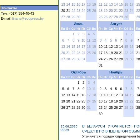
13
14
15
16
17
18
19
11
12
13
14
15
16
17
15
Контакты
20
21
22
23
24
25
26
18
19
20
21
22
23
24
22
Тел.: (017) 354-40-43
27
28
29
30
25
26
27
28
29
30
29
E-mail:
finans@ecopress.by
Июль
Август
Пн
Вт
Ср
Чт
Пт
Сб
Вс
Пн
Вт
Ср
Чт
Пт
Сб
Вс
Пн
1
2
3
4
5
1
2
6
7
8
9
10
11
12
3
4
5
6
7
8
9
7
13
14
15
16
17
18
19
10
11
12
13
14
15
16
14
20
21
22
23
24
25
26
17
18
19
20
21
22
23
21
27
28
29
30
31
24
25
26
27
28
29
30
28
31
Октябрь
Ноябрь
Пн
Вт
Ср
Чт
Пт
Сб
Вс
Пн
Вт
Ср
Чт
Пт
Сб
Вс
Пн
1
2
3
4
1
5
6
7
8
9
10
11
2
3
4
5
6
7
8
7
12
13
14
15
16
17
18
9
10
11
12
13
14
15
14
19
20
21
22
23
24
25
16
17
18
19
20
21
22
21
26
27
28
29
30
31
23
24
25
26
27
28
29
28
30
В БЕЛАРУСИ УТОЧНЯЕТСЯ ПО
25.06.2025
09:29
СРЕДСТВ ПО ВНЕШНЕТОРГОВЫМ
Уточняется порядок определения бе