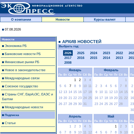
О компании
Новости
Курсы валют
07.08.2026
Новости
АРХИВ НОВОСТЕЙ
Экономика РБ
Выбрать год:
2026
2025
2024
2023
2022
202
Банковские новости РБ
2017
2016
2015
2014
2013
201
Финансовые рынки РБ
2008
Новое в законодательстве
Январь
Февраль
Пн
Вт
Ср
Чт
Пт
Сб
Вс
Пн
Вт
Ср
Чт
Пт
Сб
Вс
Пн
Международные связи
1
2
3
4
1
5
6
7
8
9
10
11
2
3
4
5
6
7
8
2
Союзное государство
12
13
14
15
16
17
18
9
10
11
12
13
14
15
9
Страны СНГ, ЕврАзЭС, ЕАЭС и
19
20
21
22
23
24
25
16
17
18
19
20
21
22
16
Балтии
26
27
28
29
30
31
23
24
25
26
27
28
23
Международные новости
30
Подписка
Апрель
Май
Пн
Вт
Ср
Чт
Пт
Сб
Вс
Пн
Вт
Ср
Чт
Пт
Сб
Вс
Пн
Статьи
1
2
3
4
5
1
2
3
1
6
7
8
9
10
11
12
4
5
6
7
8
9
10
8