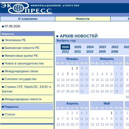
О компании
Новости
07.08.2026
Новости
АРХИВ НОВОСТЕЙ
Экономика РБ
Выбрать год:
2026
2025
2024
2023
2022
202
Банковские новости РБ
2012
2011
2010
2009
2008
Финансовые рынки РБ
Январь
Февраль
Новое в законодательстве
Пн
Вт
Ср
Чт
Пт
Сб
Вс
Пн
Вт
Ср
Чт
Пт
Сб
Вс
Пн
1
2
3
4
1
Международные связи
5
6
7
8
9
10
11
2
3
4
5
6
7
8
2
Союзное государство
12
13
14
15
16
17
18
9
10
11
12
13
14
15
9
19
20
21
22
23
24
25
16
17
18
19
20
21
22
16
Страны СНГ, ЕврАзЭС, ЕАЭС и
Балтии
26
27
28
29
30
31
23
24
25
26
27
28
23
30
Международные новости
Апрель
Май
Подписка
Пн
Вт
Ср
Чт
Пт
Сб
Вс
Пн
Вт
Ср
Чт
Пт
Сб
Вс
Пн
1
2
3
4
5
1
2
3
1
Статьи
6
7
8
9
10
11
12
4
5
6
7
8
9
10
8
13
14
15
16
17
18
19
11
12
13
14
15
16
17
15