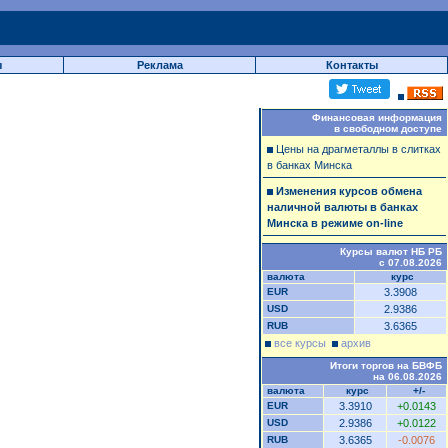
ы
Реклама
Контакты
Финансовая информация
в свободном доступе
Цены на драгметаллы в слитках
в банках Минска
Изменения курсов обмена
наличной валюты в банках
Минска в режиме on-line
Курсы валют НБ РБ
с 07.08.2026
валюта
курс
EUR
3.3908
USD
2.9386
RUB
3.6365
все курсы
архив
Итоги торгов на БВФБ
на 06.08.2026
валюта
курс
+/-
EUR
3.3910
+0.0143
USD
2.9386
+0.0122
RUB
3.6365
-0.0076