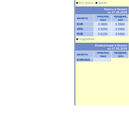
все курсы
архив
Курсы в банках
на 07.08.2026
покупка,
продажа,
валюта
max
min
EUR
3.3800
3.3900
USD
2.9250
2.9350
RUB
3.5120
3.5300
подробнее
Конвертация в банках
на 07.08.2026
покупка,
продажа,
валюта
max
min
EUR/USD