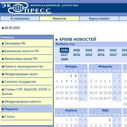
О компании
Новости
Курсы валют
08.08.2026
Новости
АРХИВ НОВОСТЕЙ
Экономика РБ
Выбрать год:
2026
2025
2024
2023
2022
202
Банковские новости РБ
2017
2016
2015
2014
2013
201
Финансовые рынки РБ
2008
Новое в законодательстве
Январь
Февраль
Пн
Вт
Ср
Чт
Пт
Сб
Вс
Пн
Вт
Ср
Чт
Пт
Сб
Вс
Пн
Международные связи
1
2
3
4
1
5
6
7
8
9
10
11
2
3
4
5
6
7
8
2
Союзное государство
12
13
14
15
16
17
18
9
10
11
12
13
14
15
9
Страны СНГ, ЕврАзЭС, ЕАЭС и
19
20
21
22
23
24
25
16
17
18
19
20
21
22
16
Балтии
26
27
28
29
30
31
23
24
25
26
27
28
23
Международные новости
30
Подписка
Апрель
Май
Пн
Вт
Ср
Чт
Пт
Сб
Вс
Пн
Вт
Ср
Чт
Пт
Сб
Вс
Пн
Статьи
1
2
3
4
5
1
2
3
1
6
7
8
9
10
11
12
4
5
6
7
8
9
10
8