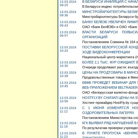
В БЕЛАРУСИ ИНФЛЯЦИЯ С НАЧАЛ
13.03.2024
09:25
В Беларуси индекс потребительских
МИНСТРОЙАРХИТЕКТУРЫ БЕЛА
13.03.2024
09:36
Минстройархитектуры Беларуси буд
БАНКУ БЕЛВЭБ УВЕЛИЧЕН ЛИМИ
13.03.2024
09:43
ОАО «Банк БелВЭБ» и ОАО «Банк р
ВЛАСТИ БЕЛАРУСИ ПОВЫСИ
13.03.2024
09:57
ОРГАНИЗАЦИЙ
Постановлением Совмина № 164 от 
ПОСТАВКИ БЕЛОРУССКОЙ КОНД
13.03.2024
10:24
ХОДЕ ВИДЕОКОНФЕРЕНЦИИ
Национальный центр маркетинга (Н
БОЛЕЕ 2,1 ТЫС. ФУР ОЖИДАЮТ 
13.03.2024
10:30
Очереди продолжают расти: въезда
ЦЕНЫ НА ПРОДТОВАРЫ В МИНСКЕ
13.03.2024
10:39
Продовольственные товары в Минск
БВФБ ПРОВЕДЕТ ВЕБИНАР ДЛЯ
13.03.2024
10:45
ВЕБ-ПРИЛОЖЕНИЕМ BELTRADER
ОАО «Белорусская валютно-фондова
HOSTFLY.BY СНИЗИЛ ЦЕНЫ НА S
13.03.2024
10:56
Хостинг-провайдер HostFly.by сущ
С 1 ИЮНЯ ИЗМЕНЯТСЯ НОР
13.03.2024
11:12
ОЗДОРОВИТЕЛЬНЫХ ЛАГЕРЯХ
Постановлением Министерства спор
КГК ВЫЯВИЛ РЯД НАРУШЕНИЙ 
13.03.2024
11:18
По результатам проверки учрежден
В ПУНКТЕ ПРОПУСКА «БЕНЯ
13.03.2024
11:23