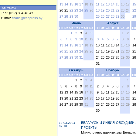
13
14
15
16
17
18
19
11
12
13
14
15
16
17
15
Контакты
20
21
22
23
24
25
26
18
19
20
21
22
23
24
22
Тел.: (017) 354-40-43
27
28
29
30
25
26
27
28
29
30
29
E-mail:
finans@ecopress.by
Июль
Август
Пн
Вт
Ср
Чт
Пт
Сб
Вс
Пн
Вт
Ср
Чт
Пт
Сб
Вс
Пн
1
2
3
4
5
1
2
6
7
8
9
10
11
12
3
4
5
6
7
8
9
7
13
14
15
16
17
18
19
10
11
12
13
14
15
16
14
20
21
22
23
24
25
26
17
18
19
20
21
22
23
21
27
28
29
30
31
24
25
26
27
28
29
30
28
31
Октябрь
Ноябрь
Пн
Вт
Ср
Чт
Пт
Сб
Вс
Пн
Вт
Ср
Чт
Пт
Сб
Вс
Пн
1
2
3
4
1
5
6
7
8
9
10
11
2
3
4
5
6
7
8
7
12
13
14
15
16
17
18
9
10
11
12
13
14
15
14
19
20
21
22
23
24
25
16
17
18
19
20
21
22
21
26
27
28
29
30
31
23
24
25
26
27
28
29
28
30
БЕЛАРУСЬ И ИНДИЯ ОБСУДИЛ
13.03.2024
09:18
ПРОЕКТЫ
Министр иностранных дел Беларуси 