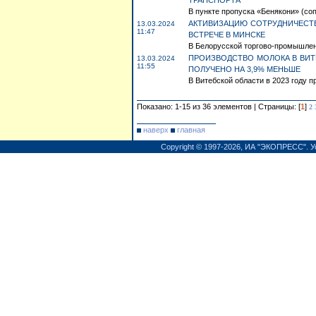
ТРАНСПОРТА
В пункте пропуска «Бенякони» (со
АКТИВИЗАЦИЮ СОТРУДНИЧЕСТВ
13.03.2024
11:47
ВСТРЕЧЕ В МИНСКЕ
В Белорусской торгово-промышленн
ПРОИЗВОДСТВО МОЛОКА В ВИТЕ
13.03.2024
11:55
ПОЛУЧЕНО НА 3,9% МЕНЬШЕ
В Витебской области в 2023 году пр
Показано: 1-15 из 36 элементов | Страницы: [
1
]
2
наверх
главная
Copyright © 1997-2026,
ИА "ЭКОПРЕСС"
.
У