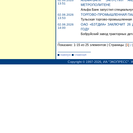
АЛЬФА-БАНК ЗАПУСТИЛ 
02.06.2026
13:51
МЕТРОПОЛИТЕНЕ
Альфа Банк запустил специальную
ТОРГОВО-ПРОМЫШЛЕННАЯ ПАЛА
02.06.2026
13:53
Тульская торгово-промышленная п
ОАО «БЗТДИА» ЗАКЛЮЧИТ 26 
02.06.2026
14:00
ГОДУ
Бобруйский завод тракторных дет
Показано: 1-15 из 25 элементов | Страницы: [
1
]
2
наверх
главная
Copyright © 1997-2026,
ИА "ЭКОПРЕСС"
.
У