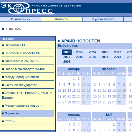
О компании
Новости
Курсы валют
09.08.2026
Новости
АРХИВ НОВОСТЕЙ
Экономика РБ
Выбрать год:
2026
2025
2024
2023
2022
202
Банковские новости РБ
2017
2016
2015
2014
2013
201
Финансовые рынки РБ
2008
Новое в законодательстве
Январь
Февраль
Пн
Вт
Ср
Чт
Пт
Сб
Вс
Пн
Вт
Ср
Чт
Пт
Сб
Вс
Пн
Международные связи
1
2
3
4
1
5
6
7
8
9
10
11
2
3
4
5
6
7
8
2
Союзное государство
12
13
14
15
16
17
18
9
10
11
12
13
14
15
9
Страны СНГ, ЕврАзЭС, ЕАЭС и
19
20
21
22
23
24
25
16
17
18
19
20
21
22
16
Балтии
26
27
28
29
30
31
23
24
25
26
27
28
23
Международные новости
30
Подписка
Апрель
Май
Пн
Вт
Ср
Чт
Пт
Сб
Вс
Пн
Вт
Ср
Чт
Пт
Сб
Вс
Пн
Статьи
1
2
3
4
5
1
2
3
1
6
7
8
9
10
11
12
4
5
6
7
8
9
10
8