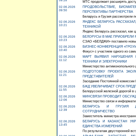
09:28
МТС продолжает расширять доступ
ПРОДОВОЛЬСТВИЕ, БИОМАТЕ
02.06.2026
09:50
ПЕРСПЕКТИВЫ ПАРТНЕРСТВА
Беларусь и Грузия рассмотрели пе
ЯНДЕКС БЕЛАРУСЬ РАССКАЗАЛ
02.06.2026
10:21
ТЕХНИКОЙ
Яндекс Беларусь рассказал, как
БЕЛОРУСЫ В МАЕ ПРИОБРЕЛИ 
02.06.2026
10:23
СЗАО «БЕЛДЖИ» поставило новые 
БИЗНЕС-КОНФЕРЕНЦИЯ «ГРОУИ
02.06.2026
10:40
Фокус» с участием одного из сам
МАРТ ВЫЯВИЛ НАРУШЕНИЯ 
02.06.2026
11:12
ТЕХНИКИ И ЭЛЕКТРОНИКИ
Министерство антимонопольного р
ПОДГОТОВКУ ПРОЕКТА ЭКОЛ
02.06.2026
11:21
ПРЕДСТАВИТЕЛЕЙ
Заседание Постоянной комиссии П
БЖД УВЕЛИЧИВАЕТ СРОК ПРЕД
02.06.2026
11:55
Белорусской железной дорогой в 
МИНСВЯЗИ ПРОВОДИТ ОБСУЖД
02.06.2026
12:06
Министерство связи и информати
БЕЛАРУСЬ И ГРУЗИЯ ДО
02.06.2026
12:39
СОТРУДНИЧЕСТВО
Заместитель министра иностранны
БЕЛАРУСЬ И КАЗАХСТАН УК
02.06.2026
13:45
ЕДИНСТВА ИЗМЕРЕНИЙ
По результатам двусторонней вст