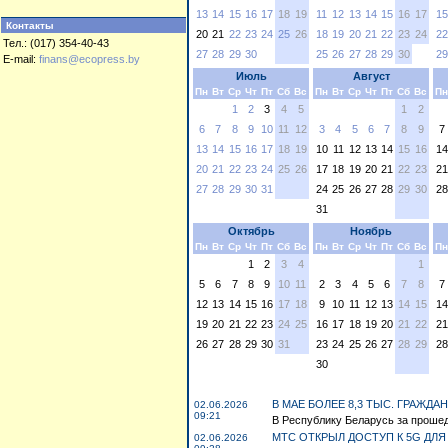
13
14
15
16
17
18
19
11
12
13
14
15
16
17
15
Контакты
20
21
22
23
24
25
26
18
19
20
21
22
23
24
22
Тел.: (017) 354-40-43
27
28
29
30
25
26
27
28
29
30
29
E-mail:
finans@ecopress.by
Июль
Август
Пн
Вт
Ср
Чт
Пт
Сб
Вс
Пн
Вт
Ср
Чт
Пт
Сб
Вс
Пн
1
2
3
4
5
1
2
6
7
8
9
10
11
12
3
4
5
6
7
8
9
7
13
14
15
16
17
18
19
10
11
12
13
14
15
16
14
20
21
22
23
24
25
26
17
18
19
20
21
22
23
21
27
28
29
30
31
24
25
26
27
28
29
30
28
31
Октябрь
Ноябрь
Пн
Вт
Ср
Чт
Пт
Сб
Вс
Пн
Вт
Ср
Чт
Пт
Сб
Вс
Пн
1
2
3
4
1
5
6
7
8
9
10
11
2
3
4
5
6
7
8
7
12
13
14
15
16
17
18
9
10
11
12
13
14
15
14
19
20
21
22
23
24
25
16
17
18
19
20
21
22
21
26
27
28
29
30
31
23
24
25
26
27
28
29
28
30
В МАЕ БОЛЕЕ 8,3 ТЫС. ГРАЖД
02.06.2026
09:21
В Республику Беларусь за прошед
МТС ОТКРЫЛ ДОСТУП К 5G ДЛЯ
02.06.2026