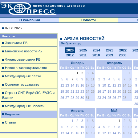
О компании
Новости
07.08.2026
Новости
АРХИВ НОВОСТЕЙ
Экономика РБ
Выбрать год:
2026
2025
2024
2023
2022
202
Банковские новости РБ
2012
2011
2010
2009
2008
Финансовые рынки РБ
Январь
Февраль
Новое в законодательстве
Пн
Вт
Ср
Чт
Пт
Сб
Вс
Пн
Вт
Ср
Чт
Пт
Сб
Вс
Пн
1
2
3
4
1
Международные связи
5
6
7
8
9
10
11
2
3
4
5
6
7
8
2
Союзное государство
12
13
14
15
16
17
18
9
10
11
12
13
14
15
9
19
20
21
22
23
24
25
16
17
18
19
20
21
22
16
Страны СНГ, ЕврАзЭС, ЕАЭС и
Балтии
26
27
28
29
30
31
23
24
25
26
27
28
23
30
Международные новости
Апрель
Май
Подписка
Пн
Вт
Ср
Чт
Пт
Сб
Вс
Пн
Вт
Ср
Чт
Пт
Сб
Вс
Пн
1
2
3
4
5
1
2
3
1
Статьи
6
7
8
9
10
11
12
4
5
6
7
8
9
10
8
13
14
15
16
17
18
19
11
12
13
14
15
16
17
15