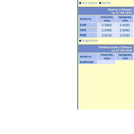
все курсы
архив
Курсы в банках
на 07.08.2026
покупка,
продажа,
валюта
max
min
EUR
3.3900
3.4000
USD
2.9400
2.9480
RUB
3.5130
3.5190
подробнее
Конвертация в банках
на 07.08.2026
покупка,
продажа,
валюта
max
min
EUR/USD