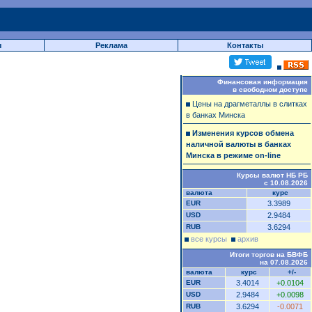
ы
Реклама
Контакты
Финансовая информация
в свободном доступе
Цены на драгметаллы в слитках
в банках Минска
Изменения курсов обмена
наличной валюты в банках
Минска в режиме on-line
Курсы валют НБ РБ
с 10.08.2026
валюта
курс
EUR
3.3989
USD
2.9484
RUB
3.6294
все курсы
архив
Итоги торгов на БВФБ
на 07.08.2026
валюта
курс
+/-
EUR
3.4014
+0.0104
USD
2.9484
+0.0098
RUB
3.6294
-0.0071