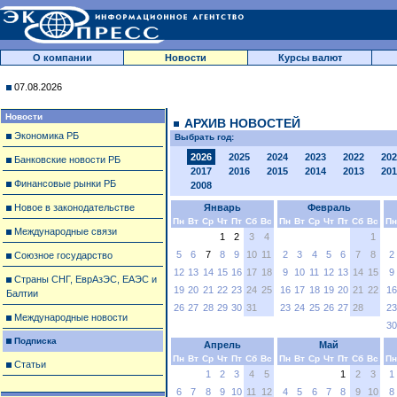
О компании
Новости
Курсы валют
07.08.2026
Новости
АРХИВ НОВОСТЕЙ
Экономика РБ
Выбрать год:
2026
2025
2024
2023
2022
202
Банковские новости РБ
2017
2016
2015
2014
2013
201
Финансовые рынки РБ
2008
Новое в законодательстве
Январь
Февраль
Пн
Вт
Ср
Чт
Пт
Сб
Вс
Пн
Вт
Ср
Чт
Пт
Сб
Вс
Пн
Международные связи
1
2
3
4
1
5
6
7
8
9
10
11
2
3
4
5
6
7
8
2
Союзное государство
12
13
14
15
16
17
18
9
10
11
12
13
14
15
9
Страны СНГ, ЕврАзЭС, ЕАЭС и
19
20
21
22
23
24
25
16
17
18
19
20
21
22
16
Балтии
26
27
28
29
30
31
23
24
25
26
27
28
23
Международные новости
30
Подписка
Апрель
Май
Пн
Вт
Ср
Чт
Пт
Сб
Вс
Пн
Вт
Ср
Чт
Пт
Сб
Вс
Пн
Статьи
1
2
3
4
5
1
2
3
1
6
7
8
9
10
11
12
4
5
6
7
8
9
10
8