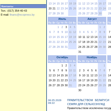
13
14
15
16
17
18
19
11
12
13
14
15
16
17
15
Контакты
20
21
22
23
24
25
26
18
19
20
21
22
23
24
22
Тел.: (017) 354-40-43
27
28
29
30
25
26
27
28
29
30
29
E-mail:
finans@ecopress.by
Июль
Август
Пн
Вт
Ср
Чт
Пт
Сб
Вс
Пн
Вт
Ср
Чт
Пт
Сб
Вс
Пн
1
2
3
4
5
1
2
6
7
8
9
10
11
12
3
4
5
6
7
8
9
7
13
14
15
16
17
18
19
10
11
12
13
14
15
16
14
20
21
22
23
24
25
26
17
18
19
20
21
22
23
21
27
28
29
30
31
24
25
26
27
28
29
30
28
31
Октябрь
Ноябрь
Пн
Вт
Ср
Чт
Пт
Сб
Вс
Пн
Вт
Ср
Чт
Пт
Сб
Вс
Пн
1
2
3
4
1
5
6
7
8
9
10
11
2
3
4
5
6
7
8
7
12
13
14
15
16
17
18
9
10
11
12
13
14
15
14
19
20
21
22
23
24
25
16
17
18
19
20
21
22
21
26
27
28
29
30
31
23
24
25
26
27
28
29
28
30
ПРАВИТЕЛЬСТВОМ БЕЛАРУСИ
06.05.2026
09:22
СЕМЯН ДЛЯ СЕЛЬХОЗНУЖД
Правительством исключена госуда