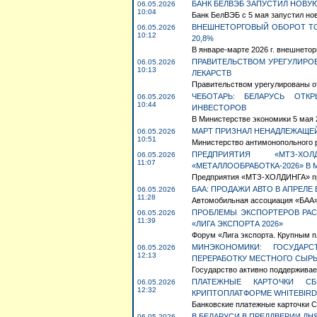
БАНК БЕЛВЭБ ЗАПУСТИЛ НОВУЮ
06.05.2026
10:04
Банк БелВЭБ с 5 мая запустил но
ВНЕШНЕТОРГОВЫЙ ОБОРОТ ТО
06.05.2026
10:12
20,8%
В январе-марте 2026 г. внешнетор
ПРАВИТЕЛЬСТВОМ УРЕГУЛИРО
06.05.2026
10:13
ЛЕКАРСТВ
Правительством урегулированы от
ЧЕБОТАРЬ: БЕЛАРУСЬ ОТК
06.05.2026
10:44
ИНВЕСТОРОВ
В Министерстве экономики 5 мая 2
МАРТ ПРИЗНАЛ НЕНАДЛЕЖАЩЕЙ
06.05.2026
10:51
Министерство антимонопольного р
ПРЕДПРИЯТИЯ «МТЗ-Х
06.05.2026
11:07
«МЕТАЛЛООБРАБОТКА-2026» В 
Предприятия «МТЗ-ХОЛДИНГА» пре
БАА: ПРОДАЖИ АВТО В АПРЕЛЕ
06.05.2026
11:28
Автомобильная ассоциация «БАА» 
ПРОБЛЕМЫ ЭКСПОРТЕРОВ РАС
06.05.2026
11:39
«ЛИГА ЭКСПОРТА 2026»
Форум «Лига экспорта. Крупным п
МИНЭКОНОМИКИ: ГОСУДАР
06.05.2026
12:13
ПЕРЕРАБОТКУ МЕСТНОГО СЫР
Государство активно поддерживае
ПЛАТЕЖНЫЕ КАРТОЧКИ С
06.05.2026
12:32
КРИПТОПЛАТФОРМЕ WHITEBIRD
Банковские платежные карточки Сб
В БЕЛАРУСИ В ПРЕДДВЕРИИ Д
06.05.2026