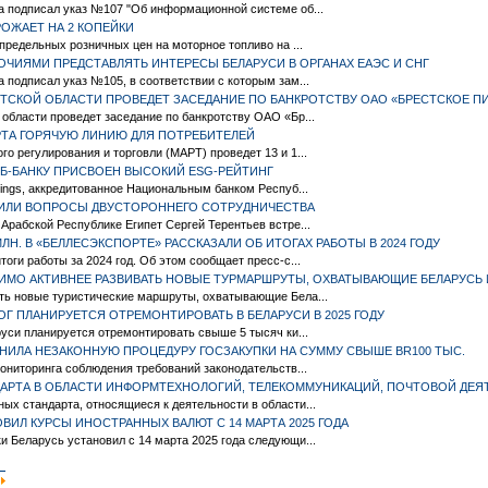
а подписал указ №107 "Об информационной системе об...
ОЖАЕТ НА 2 КОПЕЙКИ
 предельных розничных цен на моторное топливо на ...
ОЧИЯМИ ПРЕДСТАВЛЯТЬ ИНТЕРЕСЫ БЕЛАРУСИ В ОРГАНАХ ЕАЭС И СНГ
 подписал указ №105, в соответствии с которым зам...
ТСКОЙ ОБЛАСТИ ПРОВЕДЕТ ЗАСЕДАНИЕ ПО БАНКРОТСТВУ ОАО «БРЕСТСКОЕ П
области проведет заседание по банкротству ОАО «Бр...
АРТА ГОРЯЧУЮ ЛИНИЮ ДЛЯ ПОТРЕБИТЕЛЕЙ
о регулирования и торговли (МАРТ) проведет 13 и 1...
Б-БАНКУ ПРИСВОЕН ВЫСОКИЙ ESG-РЕЙТИНГ
tings, аккредитованное Национальным банком Респуб...
ДИЛИ ВОПРОСЫ ДВУСТОРОННЕГО СОТРУДНИЧЕСТВА
Арабской Республике Египет Сергей Терентьев встре...
ЛН. В «БЕЛЛЕСЭКСПОРТЕ» РАССКАЗАЛИ ОБ ИТОГАХ РАБОТЫ В 2024 ГОДУ
оги работы за 2024 год. Об этом сообщает пресс-с...
МО АКТИВНЕЕ РАЗВИВАТЬ НОВЫЕ ТУРМАРШРУТЫ, ОХВАТЫВАЮЩИЕ БЕЛАРУСЬ 
ть новые туристические маршруты, охватывающие Бела...
ОГ ПЛАНИРУЕТСЯ ОТРЕМОНТИРОВАТЬ В БЕЛАРУСИ В 2025 ГОДУ
руси планируется отремонтировать свыше 5 тысяч ки...
ЕНИЛА НЕЗАКОННУЮ ПРОЦЕДУРУ ГОСЗАКУПКИ НА СУММУ СВЫШЕ BR100 ТЫС.
мониторинга соблюдения требований законодательств...
АРТА В ОБЛАСТИ ИНФОРМТЕХНОЛОГИЙ, ТЕЛЕКОММУНИКАЦИЙ, ПОЧТОВОЙ ДЕЯ
х стандарта, относящиеся к деятельности в области...
ВИЛ КУРСЫ ИНОСТРАННЫХ ВАЛЮТ C 14 МАРТА 2025 ГОДА
 Беларусь установил c 14 марта 2025 года следующи...
|