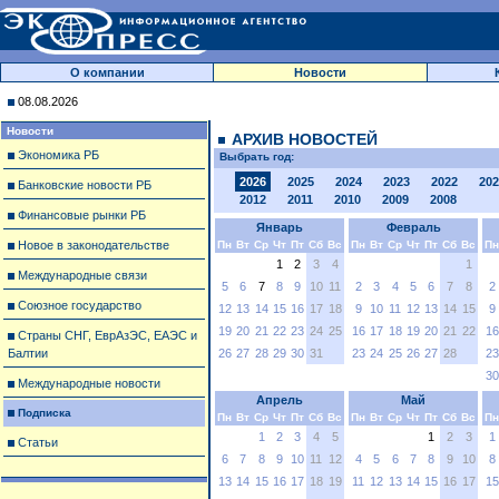
О компании
Новости
08.08.2026
Новости
АРХИВ НОВОСТЕЙ
Экономика РБ
Выбрать год:
2026
2025
2024
2023
2022
202
Банковские новости РБ
2012
2011
2010
2009
2008
Финансовые рынки РБ
Январь
Февраль
Новое в законодательстве
Пн
Вт
Ср
Чт
Пт
Сб
Вс
Пн
Вт
Ср
Чт
Пт
Сб
Вс
Пн
1
2
3
4
1
Международные связи
5
6
7
8
9
10
11
2
3
4
5
6
7
8
2
Союзное государство
12
13
14
15
16
17
18
9
10
11
12
13
14
15
9
19
20
21
22
23
24
25
16
17
18
19
20
21
22
16
Страны СНГ, ЕврАзЭС, ЕАЭС и
Балтии
26
27
28
29
30
31
23
24
25
26
27
28
23
30
Международные новости
Апрель
Май
Подписка
Пн
Вт
Ср
Чт
Пт
Сб
Вс
Пн
Вт
Ср
Чт
Пт
Сб
Вс
Пн
1
2
3
4
5
1
2
3
1
Статьи
6
7
8
9
10
11
12
4
5
6
7
8
9
10
8
13
14
15
16
17
18
19
11
12
13
14
15
16
17
15