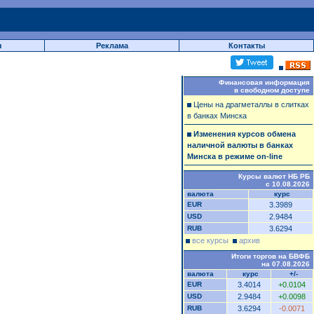
ы
Реклама
Контакты
Финансовая информация
в свободном доступе
Цены на драгметаллы в слитках
в банках Минска
Изменения курсов обмена
наличной валюты в банках
Минска в режиме on-line
Курсы валют НБ РБ
с 10.08.2026
валюта
курс
EUR
3.3989
USD
2.9484
RUB
3.6294
все курсы
архив
Итоги торгов на БВФБ
на 07.08.2026
валюта
курс
+/-
EUR
3.4014
+0.0104
USD
2.9484
+0.0098
RUB
3.6294
-0.0071