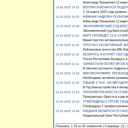
Александр Лукашенко 12 март
БЕНЗИН В БЕЛАРУСИ ПОДОР
13.03.2025 10:15
С 15 марта 2025 года уровень
КАРАНИК НАДЕЛЕН ПОЛНОМ
13.03.2025 10:25
Александр Лукашенко 12 марта
ЭКОНОМИЧЕСКИЙ СУД БРЕС
13.03.2025 10:49
Экономический суд Брестской 
МАРТ ПРОВЕДЕТ 13 И 14 М
13.03.2025 11:02
Министерство антимонопольног
ПРОГНОЗ ПОЗИТИВНЫЙ. БН
13.03.2025 11:19
Рейтинговое агентство BIK-Ra
БЕЛАРУСЬ И ЕГИПЕТ ОБСУ
13.03.2025 11:34
Посол Республики Беларусь в 
ЗАРАБОТАЛИ БОЛЕЕ BR100 М
13.03.2025 12:11
В «Беллесэкспорте» подвели ит
МИНЭКОНОМИКИ: НЕОБХОДИ
13.03.2025 12:29
Необходимо активнее развива
СВЫШЕ 5 ТЫС. КМ АВТОДОР
13.03.2025 13:52
В Год благоустройства в Бела
ПРОКУРАТУРА БРЕСТА ОТМ
13.03.2025 13:53
Прокуратура г.Бреста в ходе 
УТВЕРЖДЕНЫ 2 ПРОФСТАНД
13.03.2025 14:43
Утверждены 2 профессиональны
НАЦБАНК БЕЛАРУСИ УСТАНО
13.03.2025 14:48
Национальный банк Республики
Показано: 1-15 из 23 элементов | Страницы: [
1
]
2