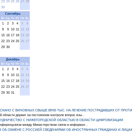
23
24
25
26
27
28
30
Сентябрь
Вт
Ср
Чт
Пт
Сб
Вс
1
2
3
4
5
6
8
9
10
11
12
13
15
16
17
18
19
20
22
23
24
25
26
27
29
30
Декабрь
Вт
Ср
Чт
Пт
Сб
Вс
1
2
3
4
5
6
8
9
10
11
12
13
15
16
17
18
19
20
22
23
24
25
26
27
29
30
31
СКАНО С ВИНОВНЫХ СВЫШЕ BR95 ТЫС. НА ЛЕЧЕНИЕ ПОСТРАДАВШИХ ОТ ПРОТ
 области держат на постоянном контроле вопрос взы...
РУДНИЧЕСТВО С НИЖЕГОРОДСКОЙ ОБЛАСТЬЮ В ОБЛАСТИ ЦИФРОВИЗАЦИИ
нференцсвязи между Министерством связи и информат...
З ОБ ОБМЕНЕ С РОССИЕЙ СВЕДЕНИЯМИ ОБ ИНОСТРАННЫХ ГРАЖДАНАХ И ЛИЦАХ