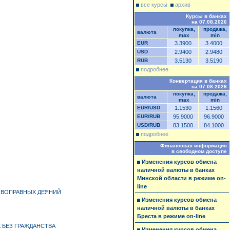
все курсы
архив
Курсы в банках
на 07.08.2026
покупка,
продажа,
валюта
max
min
EUR
3.3900
3.4000
USD
2.9400
2.9480
RUB
3.5130
3.5190
подробнее
Конвертация в банках
на 07.08.2026
покупка,
продажа,
валюта
max
min
EUR/USD
1.1530
1.1560
EUR/RUB
95.9000
96.9000
USD/RUB
83.1500
84.1000
подробнее
Финансовая информация
в свободном доступе
Изменения курсов обмена
наличной валюты в банках
Минской области в режиме on-
line
ИВОПРАВНЫХ ДЕЯНИЙ
Изменения курсов обмена
наличной валюты в банках
Бреста в режиме on-line
 БЕЗ ГРАЖДАНСТВА
Изменения курсов обмена