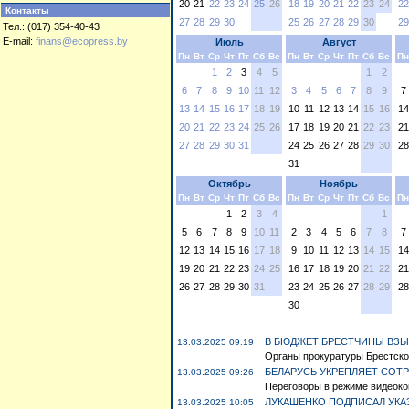
20
21
22
23
24
25
26
18
19
20
21
22
23
24
22
Контакты
27
28
29
30
25
26
27
28
29
30
29
Тел.: (017) 354-40-43
E-mail:
finans@ecopress.by
Июль
Август
Пн
Вт
Ср
Чт
Пт
Сб
Вс
Пн
Вт
Ср
Чт
Пт
Сб
Вс
Пн
1
2
3
4
5
1
2
6
7
8
9
10
11
12
3
4
5
6
7
8
9
7
13
14
15
16
17
18
19
10
11
12
13
14
15
16
14
20
21
22
23
24
25
26
17
18
19
20
21
22
23
21
27
28
29
30
31
24
25
26
27
28
29
30
28
31
Октябрь
Ноябрь
Пн
Вт
Ср
Чт
Пт
Сб
Вс
Пн
Вт
Ср
Чт
Пт
Сб
Вс
Пн
1
2
3
4
1
5
6
7
8
9
10
11
2
3
4
5
6
7
8
7
12
13
14
15
16
17
18
9
10
11
12
13
14
15
14
19
20
21
22
23
24
25
16
17
18
19
20
21
22
21
26
27
28
29
30
31
23
24
25
26
27
28
29
28
30
В БЮДЖЕТ БРЕСТЧИНЫ ВЗЫ
13.03.2025 09:19
Органы прокуратуры Брестской
БЕЛАРУСЬ УКРЕПЛЯЕТ СОТ
13.03.2025 09:26
Переговоры в режиме видеоко
ЛУКАШЕНКО ПОДПИСАЛ УКА
13.03.2025 10:05