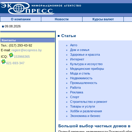
О компании
Новости
Курсы валют
09.08.2026
Статьи
Контакты
Авто
Тел.: (017) 293-43-92
Дом и семья
E-mail:
registr@ecopress.by
Здоровье и красота
ICQ:
153966365
Интернет
621-693-347
Культура и исскуство
Медицинские приборы
Мода и стиль
Недвижимость
Промышленность
Работа
Реклама
Спорт
Строительство и ремонт
Товары и услуги
Хобби и развлечения
Экономика и бизнес
Большой выбор частных домов в 
Полный перечень недвижимости Псковской област