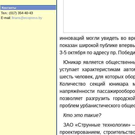
Контакты
Тел.: (017) 354-40-43
E-mail:
finans@ecopress.by
инноваций могли увидеть во вр
показан широкой публике впервы
3-5 октября по адресу пр. Победи
Юникар является общественны
уступает характеристикам авт
шесть человек, для которых обо
Количество секций юникара 
напряжённости пассажирооборот
позволяет разгрузить городск
проблем урбанистического общес
Кто это такие?
ЗАО «Струнные технологии» –
проектированием, строительств