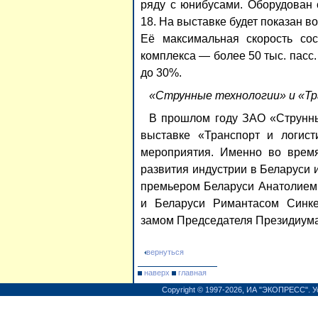
ряду с юнибусами. Оборудован 
18. На выставке будет показан
Её максимальная скорость сос
комплекса
—
более 50 тыс. пасс
до 30%.
«Струнные технологии» и «Тр
В прошлом году
ЗАО «Струнн
выставке «Транспорт и логист
мероприятия. Именно во время
развития индустрии в Беларуси и
премьером Беларуси Анатолием
и Беларуси Римантасом Синк
замом Председателя Президиум
вернуться
наверх
главная
Copyright © 1997-2026,
ИА "ЭКОПРЕСС"
.
У