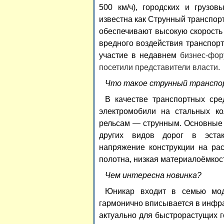
500 км/ч
), городских и грузо
известна как Струнный транспо
обеспечивают высокую скорость
вредного воздействия транспор
участие в недавнем
бизнес-фор
посетили представители власти.
Что такое струнный трансп
В качестве транспортных сре
электромобили на стальных к
рельсам —
струнным
. Основные
других видов дорог в эст
напряжение
конструкции на рас
полотна
, низкая материалоёмкост
Чем интересна новинка?
Юникар входит в семью мод
гармонично вписывается в инфра
актуально для быстрорастущих 