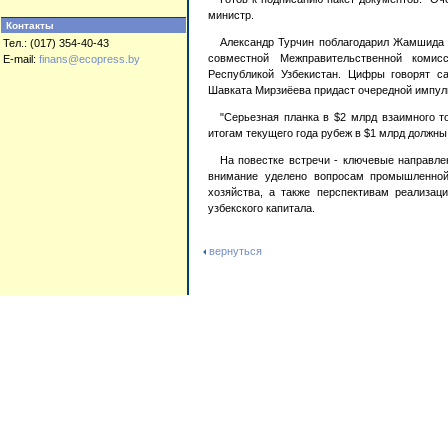
министр.
Контакты
Александр Турчин поблагодарил Жамшида 
Тел.: (017) 354-40-43
совместной Межправительственной комис
E-mail:
finans@ecopress.by
Республикой Узбекистан. Цифры говорят са
Шавката Мирзиёева придаст очередной импул
"Серьезная планка в $2 млрд взаимного то
итогам текущего года рубеж в $1 млрд должны
На повестке встречи - ключевые направле
внимание уделено вопросам промышленной 
хозяйства, а также перспективам реализац
узбекского капитала.
вернуться