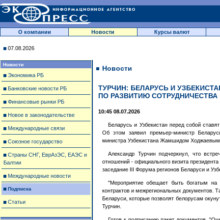
О компании
Новости
Курсы валют
07.08.2026
Новости
Новости
Экономика РБ
ТУРЧИН: БЕЛАРУСЬ И УЗБЕКИСТ
Банковские новости РБ
ПО РАЗВИТИЮ СОТРУДНИЧЕСТВА
Финансовые рынки РБ
10:45 08.07.2026
Новое в законодательстве
Беларусь и Узбекистан перед собой ставят
Международные связи
Об этом заявил премьер-министр Беларус
министра Узбекистана Жамшидом Ходжаевым,
Союзное государство
Александр Турчин подчеркнул, что встре
Страны СНГ, ЕврАзЭС, ЕАЭС и
отношений - официального визита президента
Балтии
заседание III Форума регионов Беларуси и Узб
Международные новости
"Мероприятие обещает быть богатым на 
Подписка
контрактов и межрегиональных документов. Т
Беларуси, которые позволят белорусам окуну
Статьи
Турчин.
Готов к подписанию пакет документов. "Оч