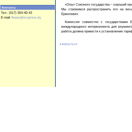
«Опыт Союзного государства – хороший при
Контакты
Мы стремимся распространить его на весь
Тел.: (017) 354-40-43
Ермолович.
E-mail:
finans@ecopress.by
Комиссия совместно с государствами 
международного интерконнекта для роуминг
работа должна привести к установлению тар
вернуться