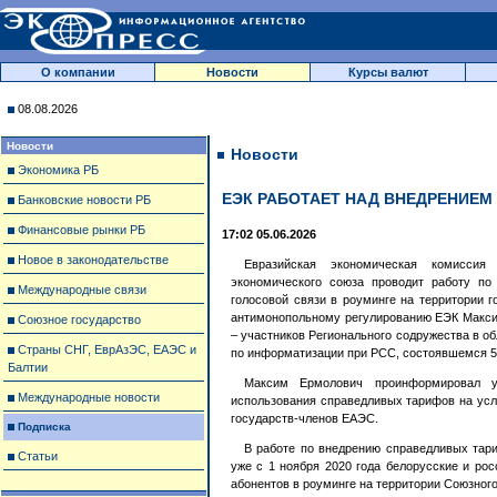
О компании
Новости
Курсы валют
08.08.2026
Новости
Новости
Экономика РБ
ЕЭК РАБОТАЕТ НАД ВНЕДРЕНИЕМ
Банковские новости РБ
Финансовые рынки РБ
17:02 05.06.2026
Новое в законодательстве
Евразийская экономическая комиссия
экономического союза проводит работу по
Международные связи
голосовой связи в роуминге на территории г
антимонопольному регулированию ЕЭК Макси
Союзное государство
– участников Регионального содружества в о
Страны СНГ, ЕврАзЭС, ЕАЭС и
по информатизации при РСС, состоявшемся 5
Балтии
Максим Ермолович проинформировал уч
Международные новости
использования справедливых тарифов на усл
государств-членов ЕАЭС.
Подписка
В работе по внедрению справедливых тари
Статьи
уже с 1 ноября 2020 года белорусские и ро
абонентов в роуминге на территории Союзного