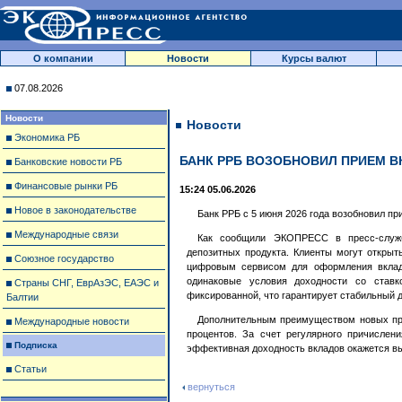
О компании
Новости
Курсы валют
07.08.2026
Новости
Новости
Экономика РБ
БАНК РРБ ВОЗОБНОВИЛ ПРИЕМ В
Банковские новости РБ
Финансовые рынки РБ
15:24 05.06.2026
Новое в законодательстве
Банк РРБ с 5 июня 2026 года возобновил п
Международные связи
Как сообщили ЭКОПРЕСС в пресс-служб
депозитных продукта. Клиенты могут откры
Союзное государство
цифровым сервисом для оформления вклад
одинаковые условия доходности со ставк
Страны СНГ, ЕврАзЭС, ЕАЭС и
фиксированной, что гарантирует стабильный д
Балтии
Дополнительным преимуществом новых пре
Международные новости
процентов. За счет регулярного причислен
Подписка
эффективная доходность вкладов окажется вы
Статьи
вернуться