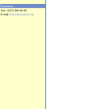
Контакты
Тел.: (017) 354-40-43
E-mail:
finans@ecopress.by