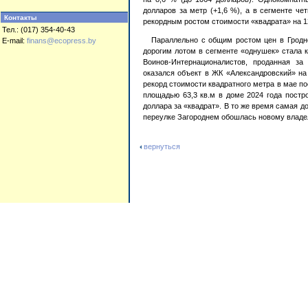
долларов за метр (+1,6 %), а в сегменте че
Контакты
рекордным ростом стоимости «квадрата» на 12
Тел.: (017) 354-40-43
Параллельно с общим ростом цен в Гродн
E-mail:
finans@ecopress.by
дорогим лотом в сегменте «однушек» стала к
Воинов-Интернационалистов, проданная за
оказался объект в ЖК «Александровский» н
рекорд стоимости квадратного метра в мае п
площадью 63,3 кв.м в доме 2024 года постро
доллара за «квадрат». В то же время самая 
переулке Загороднем обошлась новому владел
вернуться