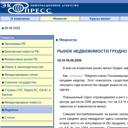
О компании
Новости
Курсы валют
08.08.2026
Новости
Новости
Экономика РБ
РЫНОК НЕДВИЖИМОСТИ ГРОДНО 
Банковские новости РБ
Финансовые рынки РБ
14:15 05.06.2026
Новое в законодательстве
В мае на вторичном рынке жилья Гродно за
Международные связи
Как
сообщает
Telegram-канал Госкомимущес
продажи квартир. Этот показатель существ
Союзное государство
текущего года количество продаж выросло на 
сделку.
Страны СНГ, ЕврАзЭС, ЕАЭС и
Балтии
Повышенный спрос спровоцировал и рост ст
центре достигла 1095 долларов, что на 3,9 
Международные новости
зависела от комнатности жилья.
Подписка
Самыми востребованными на рынке оказал
Статьи
хотя средняя цена «квадрата» здесь снизила
второе место по популярности (92 продажи),
на 8,6 % (до 1064 долларов). Однокомнатн