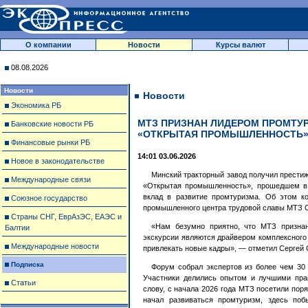
О компании
Новости
Курсы валют
08.08.2026
Новости
Новости
Экономика РБ
МТЗ ПРИЗНАН ЛИДЕРОМ ПРОМТУ
Банковские новости РБ
«ОТКРЫТАЯ ПРОМЫШЛЕННОСТЬ
Финансовые рынки РБ
14:01 03.06.2026
Новое в законодательстве
Минский тракторный завод получил прести
Международные связи
«Открытая промышленность», прошедшем в 
вклад в развитие промтуризма. Об этом к
Союзное государство
промышленного центра трудовой славы МТЗ С
Страны СНГ, ЕврАзЭС, ЕАЭС и
«Нам безумно приятно, что МТЗ призна
Балтии
экскурсии являются драйвером комплексного
Международные новости
привлекать новые кадры», — отметил Сергей 
Подписка
Форум собрал экспертов из более чем 30 
Участники делились опытом и лучшими прак
Статьи
слову, с начала 2026 года МТЗ посетили поряд
начал развиваться промтуризм, здесь поб