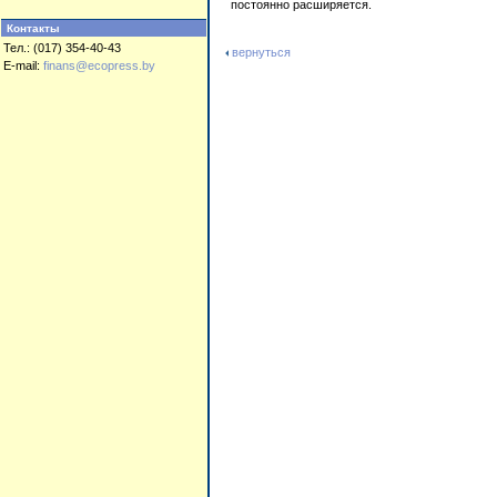
постоянно расширяется.
Контакты
Тел.: (017) 354-40-43
вернуться
E-mail:
finans@ecopress.by