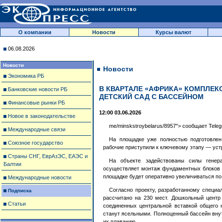
О компании
Новости
Курсы валют
06.08.2026
Новости
Новости
Экономика РБ
В КВАРТАЛЕ «АФРИКА» КОМПЛЕК
Банковские новости РБ
ДЕТСКИЙ САД С БАССЕЙНОМ
Финансовые рынки РБ
12:00 03.06.2026
Новое в законодательстве
me/minskstroybelarus/8957"> сообщает Tel
Международные связи
На площадке уже полностью подготовлен
Союзное государство
рабочие приступили к ключевому этапу — уст
Страны СНГ, ЕврАзЭС, ЕАЭС и
На объекте задействованы силы генера
Балтии
осуществляет монтаж фундаментных блоков 
площадке будет оперативно увеличиваться по
Международные новости
Согласно проекту, разработанному специа
Подписка
рассчитано на 230 мест. Дошкольный центр 
Статьи
соединенных центральной вставкой общего 
станут ясельными. Полноценный бассейн внут
их плаванию.