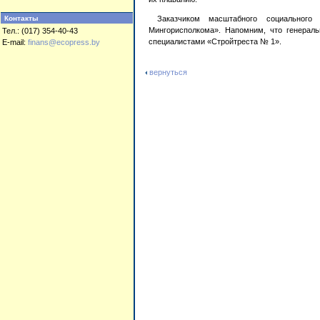
Контакты
Заказчиком масштабного социального 
Мингорисполкома». Напомним, что генераль
Тел.: (017) 354-40-43
специалистами «Стройтреста № 1».
E-mail:
finans@ecopress.by
вернуться