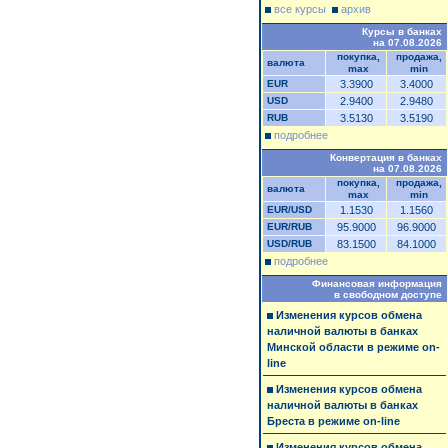
все курсы
архив
Курсы в банках
на 07.08.2026
покупка,
продажа,
валюта
max
min
EUR
3.3900
3.4000
USD
2.9400
2.9480
RUB
3.5130
3.5190
подробнее
Конвертация в банках
на 07.08.2026
покупка,
продажа,
валюта
max
min
EUR/USD
1.1530
1.1560
EUR/RUB
95.9000
96.9000
USD/RUB
83.1500
84.1000
подробнее
Финансовая информация
в свободном доступе
Изменения курсов обмена
наличной валюты в банках
Минской области в режиме on-
line
Изменения курсов обмена
наличной валюты в банках
Бреста в режиме on-line
Изменения курсов обмена