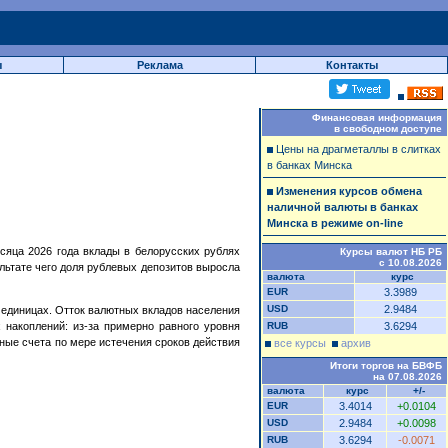
ы
Реклама
Контакты
Финансовая информация
в свободном доступе
Цены на драгметаллы в слитках
в банках Минска
Изменения курсов обмена
наличной валюты в банках
Минска в режиме on-line
сяца 2026 года вклады в белорусских рублях
Курсы валют НБ РБ
с 10.08.2026
льтате чего доля рублевых депозитов выросла
валюта
курс
EUR
3.3989
USD
2.9484
 единицах. Отток валютных вкладов населения
накоплений: из-за примерно равного уровня
RUB
3.6294
ные счета по мере истечения сроков действия
все курсы
архив
Итоги торгов на БВФБ
на 07.08.2026
валюта
курс
+/-
EUR
3.4014
+0.0104
USD
2.9484
+0.0098
RUB
3.6294
-0.0071