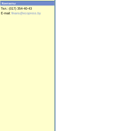
Контакты
Тел.: (017) 354-40-43
E-mail:
finans@ecopress.by