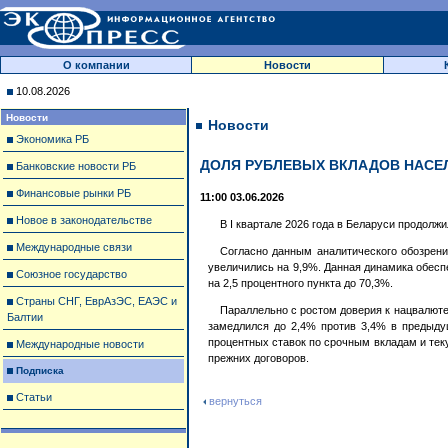
О компании
Новости
10.08.2026
Новости
Новости
Экономика РБ
ДОЛЯ РУБЛЕВЫХ ВКЛАДОВ НАСЕЛ
Банковские новости РБ
Финансовые рынки РБ
11:00 03.06.2026
Новое в законодательстве
В I квартале 2026 года в Беларуси продолж
Международные связи
Согласно данным аналитического обозрени
увеличились на 9,9%. Данная динамика обесп
Союзное государство
на 2,5 процентного пункта до 70,3%.
Страны СНГ, ЕврАзЭС, ЕАЭС и
Параллельно с ростом доверия к нацвалюте
Балтии
замедлился до 2,4% против 3,4% в предыду
процентных ставок по срочным вкладам и тек
Международные новости
прежних договоров.
Подписка
Статьи
вернуться