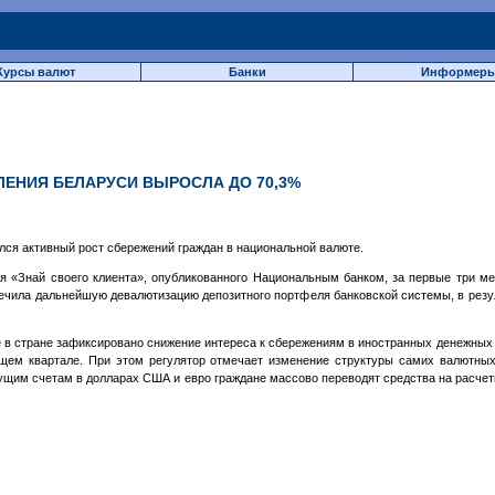
Курсы валют
Банки
Информер
ЕНИЯ БЕЛАРУСИ ВЫРОСЛА ДО 70,3%
ился активный рост сбережений граждан в национальной валюте.
я «Знай своего клиента», опубликованного Национальным банком, за первые три ме
ечила дальнейшую девалютизацию депозитного портфеля банковской системы, в резу
 в стране зафиксировано снижение интереса к сбережениям в иностранных денежных
щем квартале. При этом регулятор отмечает изменение структуры самих валютных 
ущим счетам в долларах США и евро граждане массово переводят средства на расчет