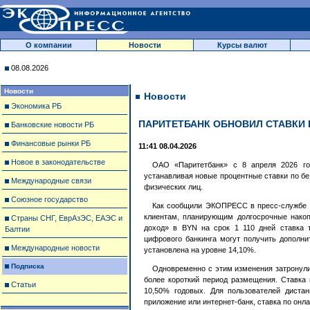
О компании
Новости
Курсы валют
08.08.2026
Новости
Новости
Экономика РБ
ПАРИТЕТБАНК ОБНОВИЛ СТАВКИ
Банковские новости РБ
Финансовые рынки РБ
11:41 08.04.2026
Новое в законодательстве
ОАО «Паритетбанк» с 8 апреля 2026 год
устанавливая новые процентные ставки по бе
Международные связи
физических лиц.
Союзное государство
Как сообщили ЭКОПРЕСС в пресс-службе ф
клиентам, планирующим долгосрочные накоп
Страны СНГ, ЕврАзЭС, ЕАЭС и
доход» в BYN на срок 1 110 дней ставка 
Балтии
цифрового банкинга могут получить дополни
Международные новости
установлена на уровне 14,10%.
Подписка
Одновременно с этим изменения затронули
более короткий период размещения. Ставка 
Статьи
10,50% годовых. Для пользователей диста
приложение или интернет-банк, ставка по онл