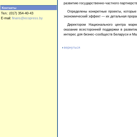
развитию государственно-частного партнерств
Контакты
Определены конкретные проекты, которые
Тел.: (017) 354-40-43
экономический эффект — их детальная прораб
E-mail:
finans@ecopress.by
Директором Национального центра марке
оказание всесторонней поддержки в развит
интерес для бизнес-сообществ Беларуси и Ма
вернуться