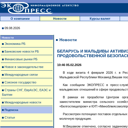
О компании
Новости
Курсы валют
09.08.2026
Новости
Новости
Экономика РБ
БЕЛАРУСЬ И МАЛЬДИВЫ АКТИВИ
Банковские новости РБ
ПРОДОВОЛЬСТВЕННОЙ БЕЗОПАС
Финансовые рынки РБ
10:46 05.02.2026
Новое в законодательстве
В ходе визита 4 февраля 2026 г. в Рес
Международные связи
Мальдивской Республики Мохамед Вишам посе
Союзное государство
Как сообщили ЭКОПРЕСС в пресс-служб
мальдивских отношений в сфере продовольст
Страны СНГ, ЕврАзЭС, ЕАЭС и
Балтии
В рамках ее проработки Центром орга
заместителем министра сельского хозяйс
Международные новости
«Белгоспищепром» и КУП «Миноблмясомолпр
Подписка
Рассмотрен потенциал поставок отдельных 
Статьи
молочную продукцию.
М.Вишамом отмечено, согласно заданному