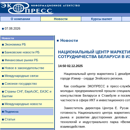
О компании
Новости
Курсы валют
07.08.2026
Новости
Новости
Экономика РБ
НАЦИОНАЛЬНЫЙ ЦЕНТР МАРКЕТИ
Банковские новости РБ
СОТРУДНИЧЕСТВА БЕЛАРУСИ В И
Финансовые рынки РБ
14:50 02.12.2025
Новое в законодательстве
Национальный центр маркетинга 1 декабря
Международные связи
городе Измир - сердце Эгейского региона.
Союзное государство
Как сообщили ЭКОПРЕСС в пресс-службе
молодых предпринимателей прошли специаль
Страны СНГ, ЕврАзЭС, ЕАЭС и
консульством Беларуси в Стамбуле и посвя
Балтии
частности в сфере ИКТ и инвестиционного со
Международные новости
Заместитель директора Центра Е. Русак
Подписка
готовность Национального центра маркетинг
рынка и развитии двусторонних деловых 
Статьи
технологий и индустриального парка «Вел
взаимодействия.