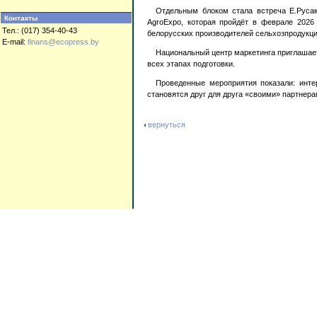
Отдельным блоком стала встреча Е.Русак
Контакты
AgroExpo, которая пройдёт в феврале 2026
Тел.: (017) 354-40-43
белорусских производителей сельхозпродукци
E-mail:
finans@ecopress.by
Национальный центр маркетинга приглашает
всех этапах подготовки.
Проведенные мероприятия показали: инте
становятся друг для друга «своими» партнера
вернуться