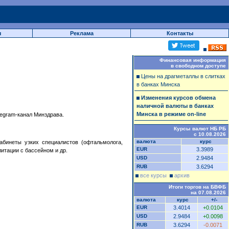
ы
Реклама
Контакты
Финансовая информация
в свободном доступе
Цены на драгметаллы в слитках
в банках Минска
Изменения курсов обмена
наличной валюты в банках
Минска в режиме on-line
egram-канал Минздрава.
Курсы валют НБ РБ
с 10.08.2026
валюта
курс
кабинеты узких специалистов (офтальмолога,
EUR
3.3989
итации с бассейном и др.
USD
2.9484
RUB
3.6294
все курсы
архив
Итоги торгов на БВФБ
на 07.08.2026
валюта
курс
+/-
EUR
3.4014
+0.0104
USD
2.9484
+0.0098
RUB
3.6294
-0.0071