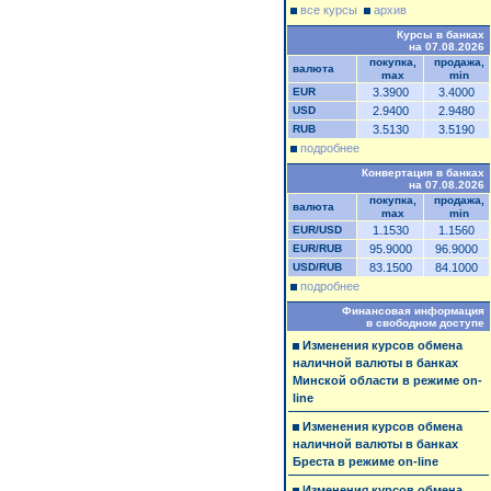
все курсы
архив
Курсы в банках
на 07.08.2026
покупка,
продажа,
валюта
max
min
EUR
3.3900
3.4000
USD
2.9400
2.9480
RUB
3.5130
3.5190
подробнее
Конвертация в банках
на 07.08.2026
покупка,
продажа,
валюта
max
min
EUR/USD
1.1530
1.1560
EUR/RUB
95.9000
96.9000
USD/RUB
83.1500
84.1000
подробнее
Финансовая информация
в свободном доступе
Изменения курсов обмена
наличной валюты в банках
Минской области в режиме on-
line
Изменения курсов обмена
наличной валюты в банках
Бреста в режиме on-line
Изменения курсов обмена