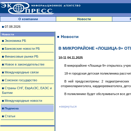
О компании
Новости
07.08.2026
Новости
Новости
Экономика РБ
В МИКРОРАЙОНЕ «ЛОШИЦА-9» ОТ
Банковские новости РБ
Финансовые рынки РБ
10:11 04.11.2025
Новое в законодательстве
В микрорайоне «Лошица-9» открылось учреж
Международные связи
18-я городская детская поликлиника рассчи
Союзное государство
В ней предусмотрены: 2 педиатрических о
оториноларинголога, кардиоревматолога, детс
Страны СНГ, ЕврАзЭС, ЕАЭС и
Балтии
В поликлинике будет обслуживаться все дет
Международные новости
вернуться
Подписка
Статьи