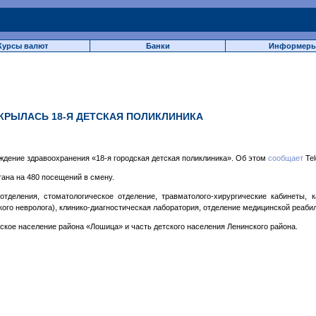
Курсы валют
Банки
Информер
КРЫЛАСЬ 18-Я ДЕТСКАЯ ПОЛИКЛИНИКА
дение здравоохранения «18-я городская детская поликлиника». Об этом
сообщает
Tel
тана на 480 посещений в смену.
тделения, стоматологическое отделение, травматолого-хирургические кабинеты, 
кого невролога), клинико-диагностическая лаборатория, отделение медицинской реабил
ское население района «Лошица» и часть детского населения Ленинского района.