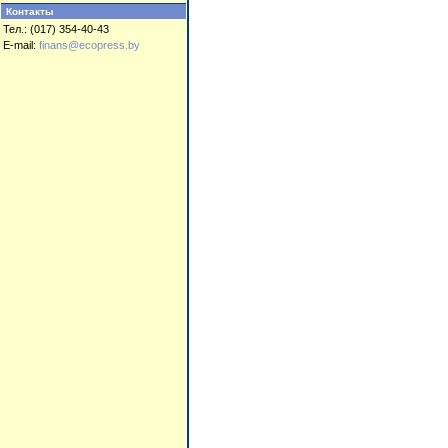
Контакты
Тел.: (017) 354-40-43
E-mail:
finans@ecopress.by