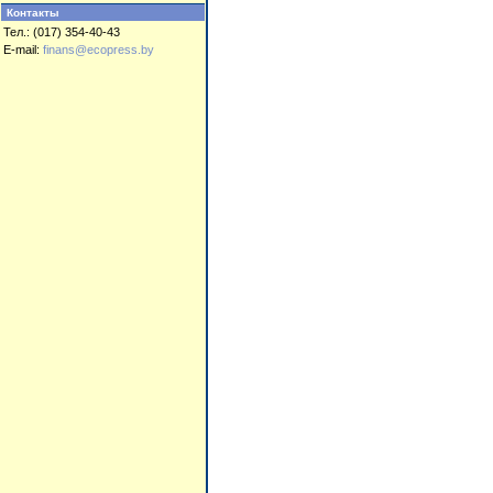
Контакты
Тел.: (017) 354-40-43
E-mail:
finans@ecopress.by