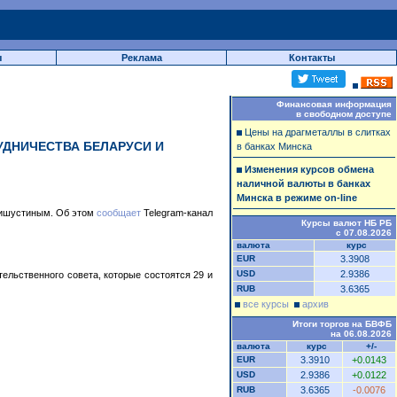
ы
Реклама
Контакты
Финансовая информация
в свободном доступе
Цены на драгметаллы в слитках
ДНИЧЕСТВА БЕЛАРУСИ И
в банках Минска
Изменения курсов обмена
наличной валюты в банках
Минска в режиме on-line
Мишустиным. Об этом
сообщает
Telegram-канал
Курсы валют НБ РБ
с 07.08.2026
валюта
курс
EUR
3.3908
USD
2.9386
ельственного совета, которые состоятся 29 и
RUB
3.6365
все курсы
архив
Итоги торгов на БВФБ
на 06.08.2026
валюта
курс
+/-
EUR
3.3910
+0.0143
USD
2.9386
+0.0122
RUB
3.6365
-0.0076