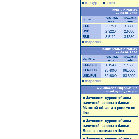
все курсы
архив
Курсы в банках
на 06.08.2026
покупка,
продажа,
валюта
max
min
EUR
3.3750
3.3800
USD
2.9220
2.9300
RUB
3.5110
3.5350
подробнее
Конвертация в банках
на 06.08.2026
покупка,
продажа,
валюта
max
min
EUR/USD
1.1540
1.1590
EUR/RUB
95.4000
96.5000
USD/RUB
82.6000
83.6000
подробнее
Финансовая информация
в свободном доступе
Изменения курсов обмена
наличной валюты в банках
Минской области в режиме on-
line
Изменения курсов обмена
наличной валюты в банках
Бреста в режиме on-line
Изменения курсов обмена