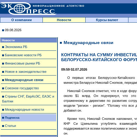
О компании
Новости
Курсы валют
09.08.2026
Новости
Международные связи
Экономика РБ
КОНТРАКТЫ НА СУММУ ИНВЕСТИЦ
Банковские новости РБ
БЕЛОРУССКО-КИТАЙСКОГО ФОРУ
Финансовые рынки РБ
09:59 02.07.2026
Новое в законодательстве
О первых итогах Белорусско-Китайского
Международные связи
министра Беларуси Николай Снопков, передае
Союзное государство
Николай Снопков отметил, что в ходе фор
около $1 млрд. Он подчеркнул, что это
Страны СНГ, ЕврАзЭС, ЕАЭС и
отраженному в директиве по развитию сотру
Балтии
модели "регион - регион". "Потому что все 
Международные новости
добавил он.
Подписка
Кроме того, Николай Снопков напомнил, ч
КНР Си Цзиньпина углублять взаимодей
Статьи
поддерживается всеми политическими и эконо
он.