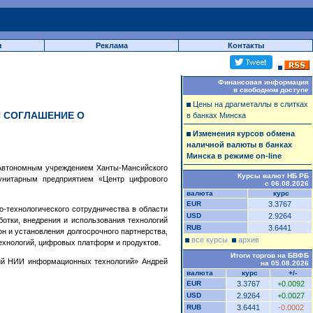
ы
Реклама
Контакты
Финансовая информация
в свободном доступе
Цены на драгметаллы в слитках
И СОГЛАШЕНИЕ О
в банках Минска
Изменения курсов обмена
наличной валюты в банках
Минска в режиме on-line
 Автономным учреждением Ханты-Мансийского
Курсы валют НБ РБ
 унитарным предприятием «Центр цифрового
с 06.08.2026
валюта
курс
EUR
3.3767
о-технологического сотрудничества в области
USD
2.9264
отки, внедрения и использования технологий
RUB
3.6441
н и установления долгосрочного партнерства,
все курсы
архив
ехнологий, цифровых платформ и продуктов.
Итоги торгов на БВФБ
кий НИИ информационных технологий» Андрей
на 05.08.2026
валюта
курс
+/-
EUR
3.3767
+0.0092
USD
2.9264
+0.0027
RUB
3.6441
-0.0002