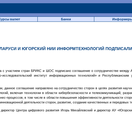
Курсы валют
Банки
Информер
ЕЛАРУСИ И ЮГОРСКИЙ НИИ ИНФОРМТЕХНОЛОГИЙ ПОДПИСАЛ
а с участием стран БРИКС и ШОС подписано соглашение о сотрудничестве между
о-исследовательский институт информационных технологий» и Республиканским
, данное соглашение направлено на сотрудничество сторон в целях развития научн
гий, включая технологии в области кибербезопасности и телекоммуникаций, разраб
знес-процессов, в том числе в области повышения эффективности деятельности сторо
инновационной деятельности сторон, развитие, создание качественных и передовых т
 директор Центра цифрового развития Игорь Михайловский и директор АУ «Югорс