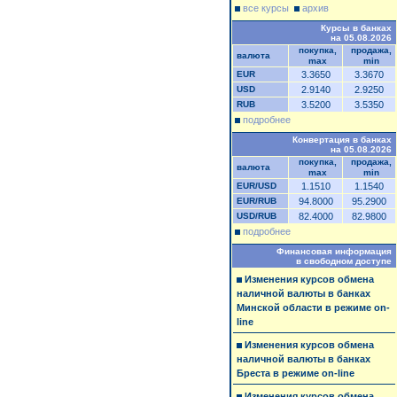
все курсы
архив
Курсы в банках
на 05.08.2026
покупка,
продажа,
валюта
max
min
EUR
3.3650
3.3670
USD
2.9140
2.9250
RUB
3.5200
3.5350
подробнее
Конвертация в банках
на 05.08.2026
покупка,
продажа,
валюта
max
min
EUR/USD
1.1510
1.1540
EUR/RUB
94.8000
95.2900
USD/RUB
82.4000
82.9800
подробнее
Финансовая информация
в свободном доступе
Изменения курсов обмена
наличной валюты в банках
Минской области в режиме on-
line
Изменения курсов обмена
наличной валюты в банках
Бреста в режиме on-line
Изменения курсов обмена