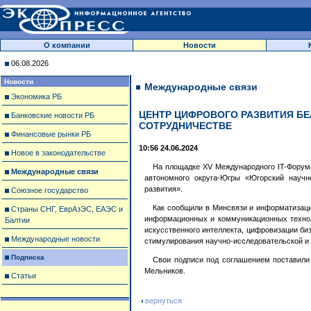
О компании
Новости
06.08.2026
Новости
Международные связи
Экономика РБ
ЦЕНТР ЦИФРОВОГО РАЗВИТИЯ Б
Банковские новости РБ
СОТРУДНИЧЕСТВЕ
Финансовые рынки РБ
10:56 24.06.2024
Новое в законодательстве
На площадке XV Международного IT-Форум
Международные связи
автономного округа-Югры «Югорский научн
развития».
Союзное государство
Как сообщили в Минсвязи и информатизации
Страны СНГ, ЕврАзЭС, ЕАЭС и
информационных и коммуникационных техноло
Балтии
искусственного интеллекта, цифровизации би
Международные новости
стимулирования научно-исследовательской и 
Подписка
Свои подписи под соглашением поставили
Мельников.
Статьи
вернуться