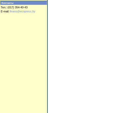
Контакты
Тел.: (017) 354-40-43
E-mail:
finans@ecopress.by