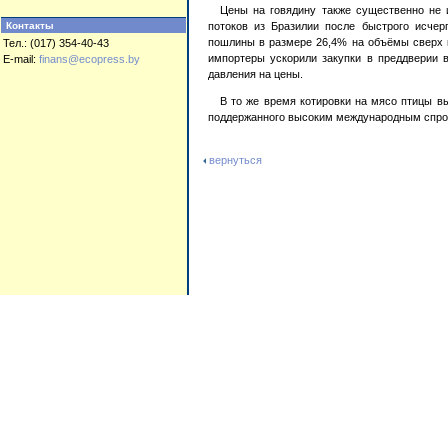
Цены на говядину также существенно не 
Контакты
потоков из Бразилии после быстрого исче
пошлины в размере 26,4% на объёмы сверх к
Тел.: (017) 354-40-43
импортеры ускорили закупки в преддверии в
E-mail:
finans@ecopress.by
давления на цены.
В то же время котировки на мясо птицы в
поддержанного высоким международным спро
вернуться