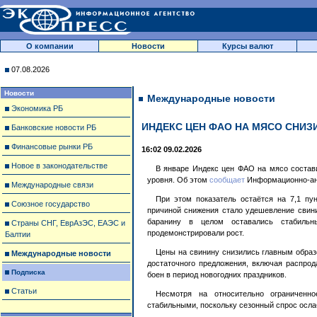
О компании
Новости
Курсы валют
07.08.2026
Новости
Международные новости
Экономика РБ
ИНДЕКС ЦЕН ФАО НА МЯСО СНИЗ
Банковские новости РБ
Финансовые рынки РБ
16:02 09.02.2026
Новое в законодательстве
В январе Индекс цен ФАО на мясо составил
уровня. Об этом
сообщает
Информационно-ан
Международные связи
При этом показатель остаётся на 7,1 пу
Союзное государство
причиной снижения стало удешевление свини
баранину в целом оставались стабил
Страны СНГ, ЕврАзЭС, ЕАЭС и
продемонстрировали рост.
Балтии
Цены на свинину снизились главным образ
Международные новости
достаточного предложения, включая распрод
Подписка
боен в период новогодних праздников.
Статьи
Несмотря на относительно ограниченн
стабильными, поскольку сезонный спрос ослаб