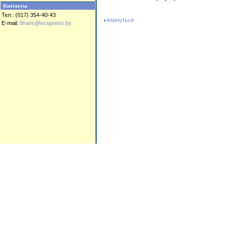
Контакты
Тел.: (017) 354-40-43
вернуться
E-mail:
finans@ecopress.by