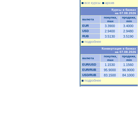
все курсы
архив
Курсы в банках
на 07.08.2026
покупка,
продажа,
валюта
max
min
EUR
3.3900
3.4000
USD
2.9400
2.9480
RUB
3.5130
3.5190
подробнее
Конвертация в банках
на 07.08.2026
покупка,
продажа,
валюта
max
min
EUR/USD
1.1530
1.1560
EUR/RUB
95.9000
96.9000
USD/RUB
83.1500
84.1000
подробнее