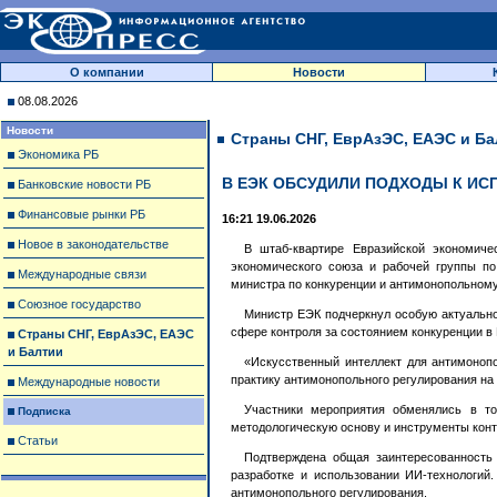
О компании
Новости
08.08.2026
Новости
Страны СНГ, ЕврАзЭС, ЕАЭС и Ба
Экономика РБ
В ЕЭК ОБСУДИЛИ ПОДХОДЫ К ИС
Банковские новости РБ
Финансовые рынки РБ
16:21 19.06.2026
Новое в законодательстве
В штаб-квартире Евразийской экономиче
экономического союза и рабочей группы по
Международные связи
министра по конкуренции и антимонопольном
Союзное государство
Министр ЕЭК подчеркнул особую актуально
сфере контроля за состоянием конкуренции в
Страны СНГ, ЕврАзЭС, ЕАЭС
и Балтии
«Искусственный интеллект для антимоноп
практику антимонопольного регулирования н
Международные новости
Участники мероприятия обменялись в то
Подписка
методологическую основу и инструменты конт
Статьи
Подтверждена общая заинтересованность 
разработке и использовании ИИ-технологий
антимонопольного регулирования.