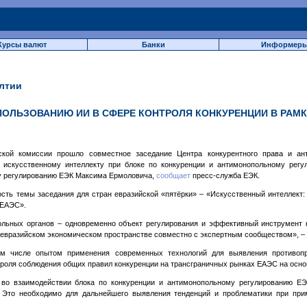
Курсы валют
Банки
Информер
лтии
ПОЛЬЗОВАНИЮ ИИ В СФЕРЕ КОНТРОЛЯ КОНКУРЕНЦИИ В РАМК
ской комиссии прошло совместное заседание Центра конкурентного права и ант
 искусственному интеллекту при блоке по конкуренции и антимонопольному рег
у регулированию ЕЭК Максима Ермоловича,
сообщает
пресс-служба ЕЭК.
сть темы заседания для стран евразийской «пятёрки» – «Искусственный интеллект:
 ЕАЭС».
ольных органов – одновременно объект регулирования и эффективный инструмент к
а евразийском экономическом пространстве совместно с экспертным сообществом», –
м числе опытом применения современных технологий для выявления противопр
роля соблюдения общих правил конкуренции на трансграничных рынках ЕАЭС на основ
во взаимодействии блока по конкуренции и антимонопольному регулированию ЕЭ
. Это необходимо для дальнейшего выявления тенденций и проблематики при при