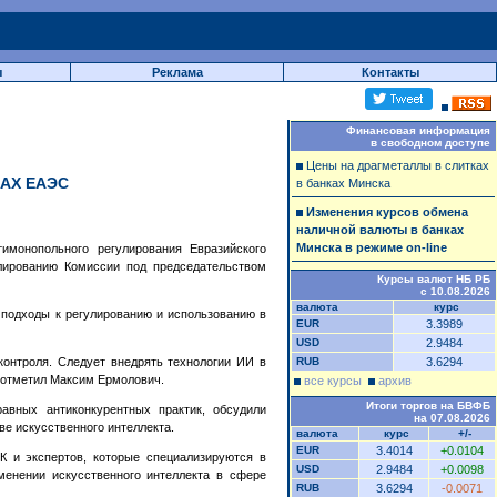
ы
Реклама
Контакты
Финансовая информация
в свободном доступе
Цены на драгметаллы в слитках
АХ ЕАЭС
в банках Минска
Изменения курсов обмена
наличной валюты в банках
Минска в режиме on-line
имонопольного регулирования Евразийского
улированию Комиссии под председательством
Курсы валют НБ РБ
с 10.08.2026
валюта
курс
 подходы к регулированию и использованию в
EUR
3.3989
USD
2.9484
онтроля. Следует внедрять технологии ИИ в
RUB
3.6294
 отметил Максим Ермолович.
все курсы
архив
Итоги торгов на БВФБ
авных антиконкурентных практик, обсудили
на 07.08.2026
е искусственного интеллекта.
валюта
курс
+/-
EUR
3.4014
+0.0104
К и экспертов, которые специализируются в
USD
2.9484
+0.0098
менении искусственного интеллекта в сфере
RUB
3.6294
-0.0071