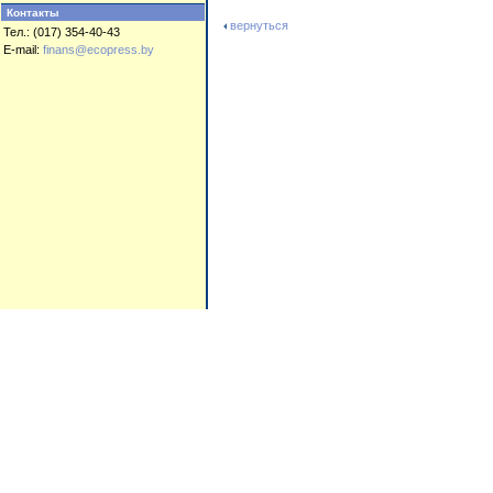
Контакты
вернуться
Тел.: (017) 354-40-43
E-mail:
finans@ecopress.by