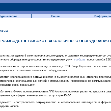
Курсы валют
Банки
Информер
лтии
 ПРОИЗВОДСТВЕ ВЫСОКОТЕХНОЛОГИЧНОГО ОБОРУДОВАНИЯ
ссии на заседании 9 июня приняла рекомендацию о развитии кооперационного сотруд
гичного оборудования для сферы телемедицинских услуг,
сообщает
пресс-служба ЕЭК
мышленности и агропромышленному комплексу ЕЭК Гоар Барсегян рассказала о
 производстве высокотехнологичного оборудования.
азвития кооперационного сотрудничества в высокотехнологичных отраслях производ
отраслевых кооперационных связей в использовании информационно-коммуникационн
ехнологической продукции».
аботанных блоком промышленности и АПК Комиссии, поможет развитию диалога в ряде
удования для сферы телемедицинских услуг стран ЕАЭС.
ходимость межотраслевого сотрудничества и использования имеющихся информ
дарств-членов.