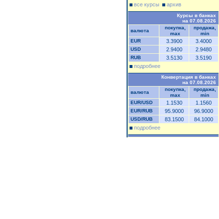
все курсы
архив
Курсы в банках
на 07.08.2026
покупка,
продажа,
валюта
max
min
EUR
3.3900
3.4000
USD
2.9400
2.9480
RUB
3.5130
3.5190
подробнее
Конвертация в банках
на 07.08.2026
покупка,
продажа,
валюта
max
min
EUR/USD
1.1530
1.1560
EUR/RUB
95.9000
96.9000
USD/RUB
83.1500
84.1000
подробнее