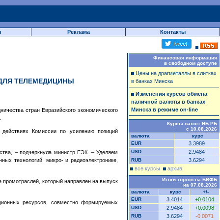
ы
Реклама
Контакты
Финансовая информация
в свободном доступе
Цены на драгметаллы в слитках
 ДЛЯ ТЕЛЕМЕДИЦИНЫ
в банках Минска
Изменения курсов обмена
наличной валюты в банках
Минска в режиме on-line
ничества стран Евразийского экономического
.
Курсы валют НБ РБ
с 10.08.2026
 действиях Комиссии по усилению позиций
валюта
курс
EUR
3.3989
USD
2.9484
ства, – подчеркнула министр ЕЭК. – Уделяем
ых технологий, микро- и радиоэлектронике,
RUB
3.6294
все курсы
архив
Итоги торгов на БВФБ
 промотраслей, который направлен на выпуск
на 07.08.2026
валюта
курс
+/-
EUR
3.4014
+0.0104
ационных ресурсов, совместно формируемых
USD
2.9484
+0.0098
RUB
3.6294
-0.0071