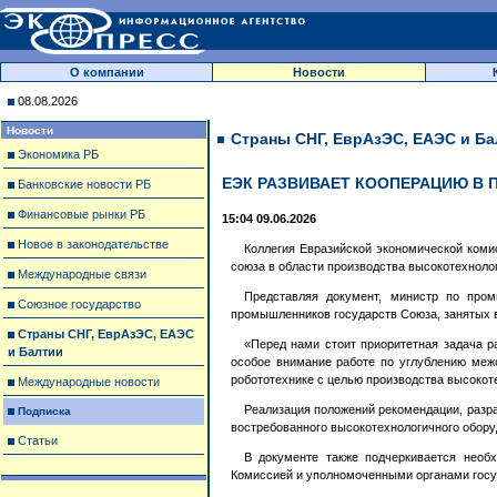
О компании
Новости
08.08.2026
Новости
Страны СНГ, ЕврАзЭС, ЕАЭС и Ба
Экономика РБ
ЕЭК РАЗВИВАЕТ КООПЕРАЦИЮ В
Банковские новости РБ
Финансовые рынки РБ
15:04 09.06.2026
Новое в законодательстве
Коллегия Евразийской экономической коми
союза в области производства высокотехноло
Международные связи
Представляя документ, министр по про
Союзное государство
промышленников государств Союза, занятых в
Страны СНГ, ЕврАзЭС, ЕАЭС
«Перед нами стоит приоритетная задача р
и Балтии
особое внимание работе по углублению меж
робототехнике с целью производства высокот
Международные новости
Реализация положений рекомендации, разр
Подписка
востребованного высокотехнологичного обор
Статьи
В документе также подчеркивается необ
Комиссией и уполномоченными органами госу