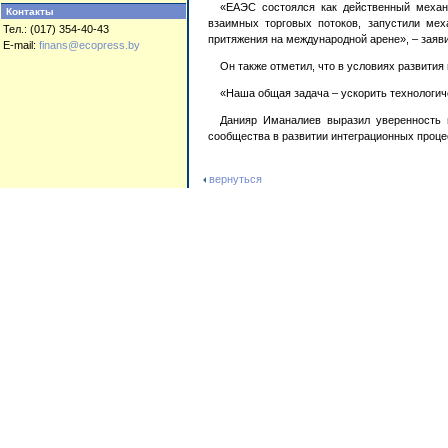
«ЕАЭС состоялся как действенный механ
Контакты
взаимных торговых потоков, запустили ме
Тел.: (017) 354-40-43
притяжения на международной арене», – заяв
E-mail:
finans@ecopress.by
Он также отметил, что в условиях развити
«Наша общая задача – ускорить технологич
Данияр Иманалиев выразил уверенность в
сообщества в развитии интеграционных проце
вернуться