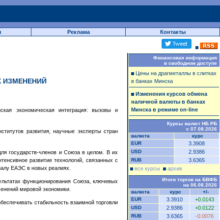
ы
Реклама
Контакты
Финансовая информация
в свободном доступе
Цены на драгметаллы в слитках
Х ИЗМЕНЕНИЙ
в банках Минска
Изменения курсов обмена
наличной валюты в банках
Минска в режиме on-line
йская экономическая интеграция: вызовы и
Курсы валют НБ РБ
с 07.08.2026
нститутов развития, научные эксперты стран
валюта
курс
EUR
3.3908
USD
2.9386
я государств-членов и Союза в целом. В их
нтенсивное развитие технологий, связанных с
RUB
3.6365
иалу ЕАЭС в новых реалиях.
все курсы
архив
Итоги торгов на БВФБ
ультатах функционирования Союза, ключевых
на 06.08.2026
менений мировой экономики.
валюта
курс
+/-
EUR
3.3910
+0.0143
обеспечивать стабильность взаимной торговли
USD
2.9386
+0.0122
RUB
3.6365
-0.0076