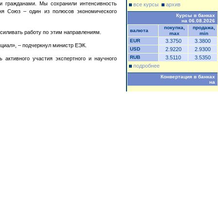
и гражданами. Мы сохранили интенсивность
все курсы
архив
ня Союз – один из полюсов экономического
Курсы в банках
на 06.08.2026
покупка,
продажа,
валюта
усиливать работу по этим направлениям.
max
min
EUR
3.3750
3.3800
циал», – подчеркнул министр ЕЭК.
USD
2.9220
2.9300
RUB
3.5110
3.5350
 активного участия экспертного и научного
подробнее
Конвертация в банках
на