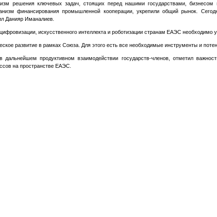
изм решения ключевых задач, стоящих перед нашими государствами, бизнесом 
ханизм финансирования промышленной кооперации, укрепили общий рынок. Сегод
ил Данияр Иманалиев.
я цифровизации, искусственного интеллекта и роботизации странам ЕАЭС необходимо 
еское развитие в рамках Союза. Для этого есть все необходимые инструменты и потен
 дальнейшем продуктивном взаимодействии государств-членов, отметил важность
ссов на пространстве ЕАЭС.