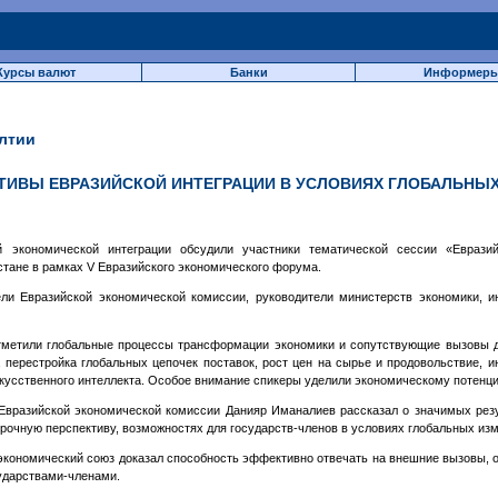
Курсы валют
Банки
Информер
лтии
КТИВЫ ЕВРАЗИЙСКОЙ ИНТЕГРАЦИИ В УСЛОВИЯХ ГЛОБАЛЬНЫ
 экономической интеграции обсудили участники тематической сессии «Еврази
стане в рамках V Евразийского экономического форума.
ли Евразийской экономической комиссии, руководители министерств экономики, и
тметили глобальные процессы трансформации экономики и сопутствующие вызовы дл
 перестройка глобальных цепочек поставок, рост цен на сырье и продовольствие, и
кусственного интеллекта. Особое внимание спикеры уделили экономическому потенц
 Евразийской экономической комиссии Данияр Иманалиев рассказал о значимых рез
срочную перспективу, возможностях для государств-членов в условиях глобальных из
экономический союз доказал способность эффективно отвечать на внешние вызовы, 
ударствами-членами.