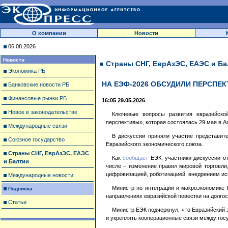
О компании
Новости
06.08.2026
Новости
Страны СНГ, ЕврАзЭС, ЕАЭС и Ба
Экономика РБ
НА ЕЭФ-2026 ОБСУДИЛИ ПЕРСПЕ
Банковские новости РБ
Финансовые рынки РБ
16:05 29.05.2026
Новое в законодательстве
Ключевые вопросы развития евразийской
перспективы», которая состоялась 29 мая в А
Международные связи
В дискуссии приняли участие представите
Союзное государство
Евразийского экономического союза.
Страны СНГ, ЕврАзЭС, ЕАЭС
Как
сообщает
ЕЭК, участники дискуссии о
и Балтии
числе – изменение правил мировой торговли,
цифровизацией, роботизацией, внедрением ис
Международные новости
Министр по интеграции и макроэкономике
Подписка
направлениях евразийской повестки на долго
Статьи
Министр ЕЭК подчеркнул, что Евразийский 
и укреплять кооперационные связи между гос