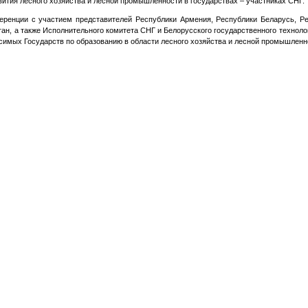
тия лесного хозяйства и лесной промышленности в государствах – участниках СНГ.
ренции с участием представителей Республики Армения, Республики Беларусь, Рес
ан, а также Исполнительного комитета СНГ и Белорусского государственного технолог
симых Государств по образованию в области лесного хозяйства и лесной промышленн