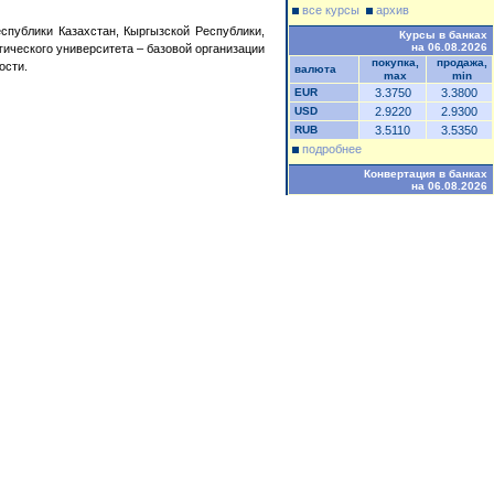
все курсы
архив
публики Казахстан, Кыргызской Республики,
Курсы в банках
на 06.08.2026
ического университета – базовой организации
покупка,
продажа,
ости.
валюта
max
min
EUR
3.3750
3.3800
USD
2.9220
2.9300
RUB
3.5110
3.5350
подробнее
Конвертация в банках
на 06.08.2026