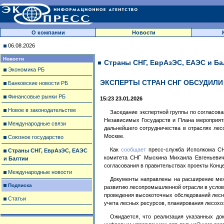
О компании
Новости
06.08.2026
Новости
Страны СНГ, ЕврАзЭС, ЕАЭС и Ба
Экономика РБ
ЭКСПЕРТЫ СТРАН СНГ ОБСУДИЛ
Банковские новости РБ
Финансовые рынки РБ
15:23 23.01.2026
Новое в законодательстве
Заседание экспертной группы по согласов
Независимых Государств и Плана мероприяти
Международные связи
дальнейшего сотрудничества в отраслях лес
Москве.
Союзное государство
Как
сообщает
пресс-служба Исполкома СНГ
Страны СНГ, ЕврАзЭС, ЕАЭС
комитета СНГ Мыскина Михаила Евгеньевича
и Балтии
согласования в правительствах проекты Конц
Международные новости
Документы направлены на расширение межг
Подписка
развитию лесопромышленной отрасли в услов
проведения высокоточных обследований лесн
Статьи
учета лесных ресурсов, планирования лесохо
Ожидается, что реализация указанных до