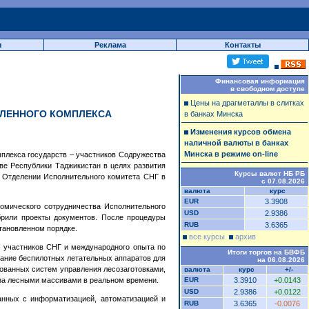
ы
Реклама
Контакты
Финансовая информация
в свободном доступе
Цены на драгметаллы в слитках
ЛЕННОГО КОМПЛЕКСА
в банках Минска
Изменения курсов обмена
наличной валюты в банках
Минска в режиме on-line
плекса государств – участников Содружества
ве Республики Таджикистан в целях развития
Курсы валют НБ РБ
в Отделении Исполнительного комитета СНГ в
с 07.08.2026
валюта
курс
EUR
3.3908
омического сотрудничества Исполнительного
USD
2.9386
брили проекты документов. После процедуры
RUB
3.6365
тановленном порядке.
все курсы
архив
– участников СНГ и международного опыта по
Итоги торгов на БВФБ
ание беспилотных летательных аппаратов для
на 06.08.2026
ованных систем управления лесозаготовками,
валюта
курс
+/-
 за лесными массивами в реальном времени.
EUR
3.3910
+0.0143
USD
2.9386
+0.0122
анных с информатизацией, автоматизацией и
RUB
3.6365
-0.0076