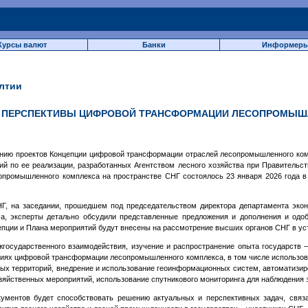
Курсы валют
Банки
Информер
лтии
И ПЕРСПЕКТИВЫ ЦИФРОВОЙ ТРАНСФОРМАЦИИ ЛЕСОПРОМЫШ
анию проектов Концепции цифровой трансформации отраслей лесопромышленного ком
й по ее реализации, разработанных Агентством лесного хозяйства при Правительст
опромышленного комплекса на пространстве СНГ состоялось 23 января 2026 года 
, на заседании, прошедшем под председательством директора департамента экон
, эксперты детально обсудили представленные предложения и дополнения и одо
епции и Плана мероприятий будут внесены на рассмотрение высших органов СНГ в ус
осударственного взаимодействия, изучение и распространение опыта государств 
иях цифровой трансформации лесопромышленного комплекса, в том числе использов
ых территорий, внедрение и использование геоинформационных систем, автоматизир
зяйственных мероприятий, использование спутникового мониторинга для наблюдения
кументов будет способствовать решению актуальных и перспективных задач, связ