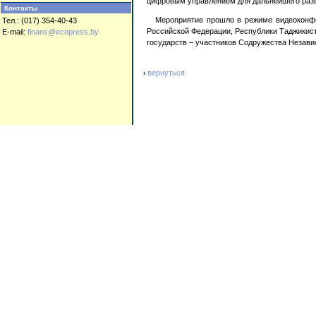
цифровым управлением для дальнейшего разви
Контакты
Мероприятие прошло в режиме видеоконфе
Тел.: (017) 354-40-43
Российской Федерации, Республики Таджикист
E-mail:
finans@ecopress.by
государств – участников Содружества Незави
вернуться