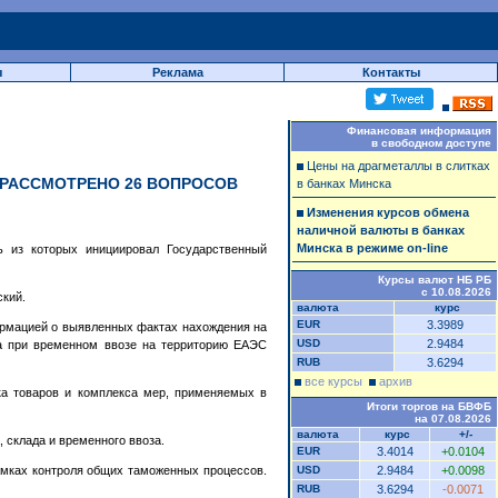
ы
Реклама
Контакты
Финансовая информация
в свободном доступе
Цены на драгметаллы в слитках
 РАССМОТРЕНО 26 ВОПРОСОВ
в банках Минска
Изменения курсов обмена
наличной валюты в банках
Минска в режиме on-line
ь из которых инициировал Государственный
Курсы валют НБ РБ
с 10.08.2026
ский.
валюта
курс
EUR
3.3989
рмацией о выявленных фактах нахождения на
USD
2.9484
ца при временном ввозе на территорию ЕАЭС
RUB
3.6294
все курсы
архив
ка товаров и комплекса мер, применяемых в
Итоги торгов на БВФБ
на 07.08.2026
валюта
курс
+/-
 склада и временного ввоза.
EUR
3.4014
+0.0104
амках контроля общих таможенных процессов.
USD
2.9484
+0.0098
RUB
3.6294
-0.0071