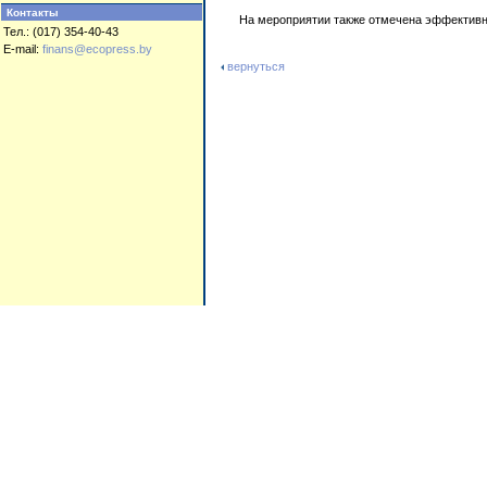
Контакты
На мероприятии также отмечена эффективн
Тел.: (017) 354-40-43
E-mail:
finans@ecopress.by
вернуться