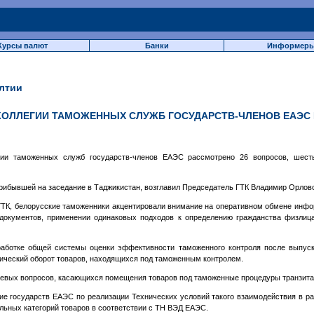
Курсы валют
Банки
Информер
лтии
КОЛЛЕГИИ ТАМОЖЕННЫХ СЛУЖБ ГОСУДАРСТВ-ЧЛЕНОВ ЕАЭС
ии таможенных служб государств-членов ЕАЭС рассмотрено 26 вопросов, шест
рибывшей на заседание в Таджикистан, возглавил Председатель ГТК Владимир Орлов
ТК, белорусские таможенники акцентировали внимание на оперативном обмене инфо
документов, применении одинаковых подходов к определению гражданства физли
аботке общей системы оценки эффективности таможенного контроля после выпус
ический оборот товаров, находящихся под таможенным контролем.
евых вопросов, касающихся помещения товаров под таможенные процедуры транзита,
 государств ЕАЭС по реализации Технических условий такого взаимодействия в р
ьных категорий товаров в соответствии с ТН ВЭД ЕАЭС.