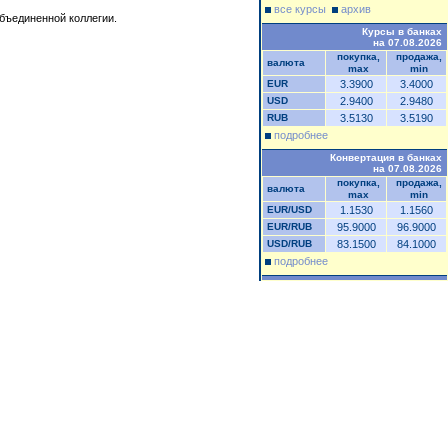
все курсы
архив
бъединенной коллегии.
Курсы в банках
на 07.08.2026
покупка,
продажа,
валюта
max
min
EUR
3.3900
3.4000
USD
2.9400
2.9480
RUB
3.5130
3.5190
подробнее
Конвертация в банках
на 07.08.2026
покупка,
продажа,
валюта
max
min
EUR/USD
1.1530
1.1560
EUR/RUB
95.9000
96.9000
USD/RUB
83.1500
84.1000
подробнее