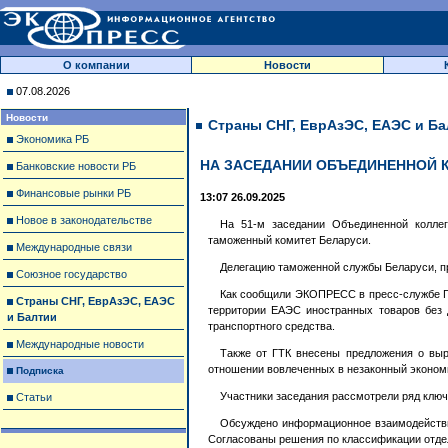
О компании
Новости
07.08.2026
Новости
Страны СНГ, ЕврАзЭС, ЕАЭС и Ба
Экономика РБ
НА ЗАСЕДАНИИ ОБЪЕДИНЕННОЙ 
Банковские новости РБ
Финансовые рынки РБ
13:07 26.09.2025
Новое в законодательстве
На 51-м заседании Объединенной коллег
таможенный комитет Беларуси.
Международные связи
Делегацию таможенной службы Беларуси, п
Союзное государство
Как сообщили ЭКОПРЕСС в пресс-службе Г
Страны СНГ, ЕврАзЭС, ЕАЭС
территории ЕАЭС иностранных товаров без 
и Балтии
транспортного средства.
Международные новости
Также от ГТК внесены предложения о выр
отношении вовлеченных в незаконный эконом
Подписка
Участники заседания рассмотрели ряд ключ
Статьи
Обсуждено информационное взаимодействие
Согласованы решения по классификации отдел