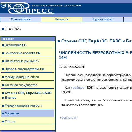
О компании
Новости
Курсы валют
06.08.2026
Новости
Страны СНГ, ЕврАзЭС, ЕАЭС и Ба
Экономика РБ
ЧИСЛЕННОСТЬ БЕЗРАБОТНЫХ В Е
Банковские новости РБ
14%
Финансовые рынки РБ
12:29 14.02.2024
Новое в законодательстве
Численность безработных, зарегистрирован
Международные связи
экономического союза, по состоянию на конец
Союзное государство
Как
сообщает
ЕЭК, по сравнению с аналоги
13,9%.
Страны СНГ, ЕврАзЭС, ЕАЭС
и Балтии
Таким образом, число безработных сост
показатель составлял 0,9%.
Международные новости
Подписка
вернуться
Статьи