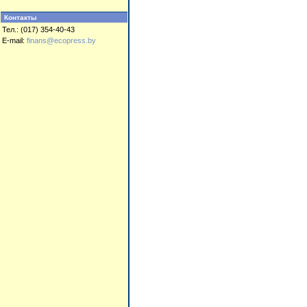
Контакты
Тел.: (017) 354-40-43
E-mail:
finans@ecopress.by