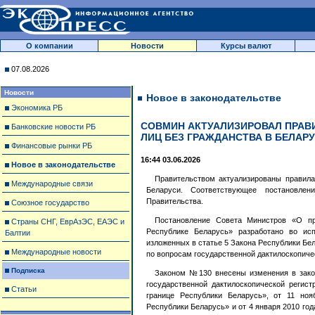
О компании
Новости
Курсы валют
07.08.2026
Новости
Новое в законодательстве
Экономика РБ
СОВМИН АКТУАЛИЗИРОВАЛ ПРАВ
Банковские новости РБ
ЛИЦ БЕЗ ГРАЖДАНСТВА В БЕЛАР
Финансовые рынки РБ
16:44 03.06.2026
Новое в законодательстве
Правительством актуализированы правила
Международные связи
Беларуси. Соответствующее постановлен
Правительства.
Союзное государство
Постановление Совета Министров «О пр
Страны СНГ, ЕврАзЭС, ЕАЭС и
Республике Беларусь» разработано во ис
Балтии
изложенных в статье 5 Закона Республики Бе
Международные новости
по вопросам государственной дактилоскопиче
Подписка
Законом №130 внесены изменения в зако
государственной дактилоскопической регис
Статьи
границе Республики Беларусь», от 11 но
Республики Беларусь» и от 4 января 2010 го