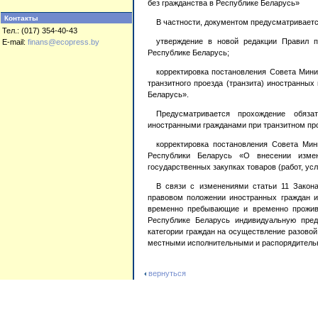
без гражданства в Республике Беларусь»
Контакты
В частности, документом предусматриваетс
Тел.: (017) 354-40-43
утверждение в новой редакции Правил п
E-mail:
finans@ecopress.by
Республике Беларусь;
корректировка постановления Совета Мин
транзитного проезда (транзита) иностранных
Беларусь».
Предусматривается прохождение обязат
иностранными гражданами при транзитном про
корректировка постановления Совета Ми
Республики Беларусь «О внесении изме
государственных закупках товаров (работ, усл
В связи с изменениями статьи 11 Закон
правовом положении иностранных граждан и
временно пребывающие и временно прожив
Республике Беларусь индивидуальную пред
категории граждан на осуществление разовой
местными исполнительными и распорядитель
вернуться