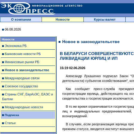
О компании
Новости
Курсы валют
06.08.2026
Новости
Новое в законодательстве
Экономика РБ
В БЕЛАРУСИ СОВЕРШЕНСТВУЮТС
Банковские новости РБ
ЛИКВИДАЦИИ ЮРЛИЦ И ИП
Финансовые рынки РБ
15:19 02.06.2026
Новое в законодательстве
Александр Лукашенко подписал Закон "О
Международные связи
деятельности) субъектов хозяйствования", к
Союзное государство
Как сообщает пресс-служба президен
госрегистрации юрлица, действующего на ос
Страны СНГ, ЕврАзЭС, ЕАЭС и
свидетельства о госрегистрации исключается.
Балтии
В то же время ограничивается госрегистра
Международные новости
лиц и индивидуальных предпринимателей,
Подписка
вознаграждений.
Статьи
В случаях, если реорганизация юрлица при
прежнем статусе, вводится институт внешнег