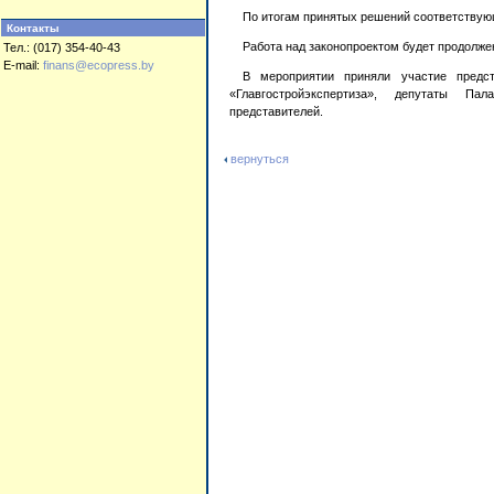
По итогам принятых решений соответствующ
Контакты
Работа над законопроектом будет продолже
Тел.: (017) 354-40-43
E-mail:
finans@ecopress.by
В мероприятии приняли участие предс
«Главгостройэкспертиза», депутаты Па
представителей.
вернуться