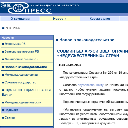
О компании
Новости
Курсы валют
09.08.2026
Новости
Новое в законодательстве
Экономика РБ
СОВМИН БЕЛАРУСИ ВВЕЛ ОГРАН
Банковские новости РБ
«НЕДРУЖЕСТВЕННЫХ» СТРАН
Финансовые рынки РБ
11:44 23.04.2024
Новое в законодательстве
Постановлением Совмина № 299 от 19 апре
Международные связи
«недружественных» стран.
Союзное государство
Согласно
опубликованному
на Национально
с целью «обеспечения защиты национал
Страны СНГ, ЕврАзЭС, ЕАЭС и
иностранными государствами».
Балтии
Порция очередных ограничений касается в
Международные новости
«Установить ограничение на выплату ра
Подписка
иностранным участникам, собственникам им
Статьи
лицами из иностранных государств, совер
Беларусь…», - говорится в документе.