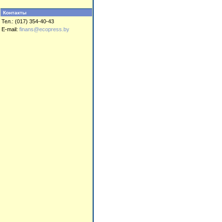
Контакты
Тел.: (017) 354-40-43
E-mail:
finans@ecopress.by