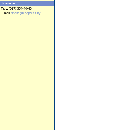
Контакты
Тел.: (017) 354-40-43
E-mail:
finans@ecopress.by