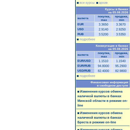
все курсы
архив
Курсы в банках
на 05.08.2026
покупка,
продажа,
валюта
max
min
EUR
3.3650
3.3670
USD
2.9140
2.9250
RUB
3.5200
3.5350
подробнее
Конвертация в банках
на 05.08.2026
покупка,
продажа,
валюта
max
min
EUR/USD
1.1510
1.1540
EUR/RUB
94.8000
95.2900
USD/RUB
82.4000
82.9800
подробнее
Финансовая информация
в свободном доступе
Изменения курсов обмена
наличной валюты в банках
Минской области в режиме on-
line
Изменения курсов обмена
наличной валюты в банках
Бреста в режиме on-line
Изменения курсов обмена