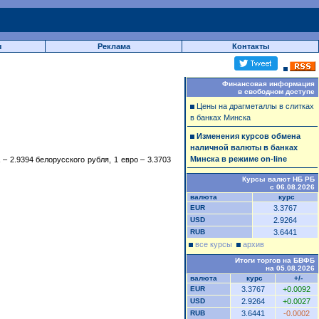
ы
Реклама
Контакты
Финансовая информация
в свободном доступе
Цены на драгметаллы в слитках
в банках Минска
Изменения курсов обмена
наличной валюты в банках
Минска в режиме on-line
 2.9394 белорусского рубля, 1 евро – 3.3703
Курсы валют НБ РБ
с 06.08.2026
валюта
курс
EUR
3.3767
USD
2.9264
RUB
3.6441
все курсы
архив
Итоги торгов на БВФБ
на 05.08.2026
валюта
курс
+/-
EUR
3.3767
+0.0092
USD
2.9264
+0.0027
RUB
3.6441
-0.0002