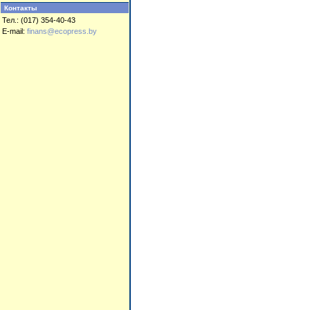
Контакты
Тел.: (017) 354-40-43
E-mail:
finans@ecopress.by