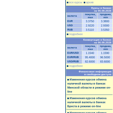
все курсы
архив
Курсы в банках
на 06.08.2026
покупка,
продажа,
валюта
max
min
EUR
3.3750
3.3800
USD
2.9220
2.9300
RUB
3.5110
3.5350
подробнее
Конвертация в банках
на 06.08.2026
покупка,
продажа,
валюта
max
min
EUR/USD
1.1540
1.1590
EUR/RUB
95.4000
96.5000
USD/RUB
82.6000
83.6000
подробнее
Финансовая информация
в свободном доступе
Изменения курсов обмена
наличной валюты в банках
Минской области в режиме on-
line
Изменения курсов обмена
наличной валюты в банках
Бреста в режиме on-line
Изменения курсов обмена