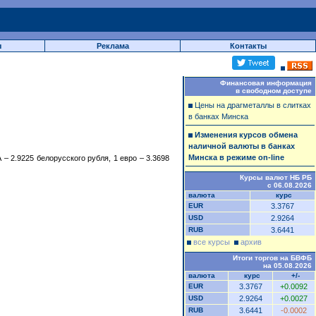
ы
Реклама
Контакты
Финансовая информация
в свободном доступе
Цены на драгметаллы в слитках
в банках Минска
Изменения курсов обмена
наличной валюты в банках
Минска в режиме on-line
 2.9225 белорусского рубля, 1 евро – 3.3698
Курсы валют НБ РБ
с 06.08.2026
валюта
курс
EUR
3.3767
USD
2.9264
RUB
3.6441
все курсы
архив
Итоги торгов на БВФБ
на 05.08.2026
валюта
курс
+/-
EUR
3.3767
+0.0092
USD
2.9264
+0.0027
RUB
3.6441
-0.0002