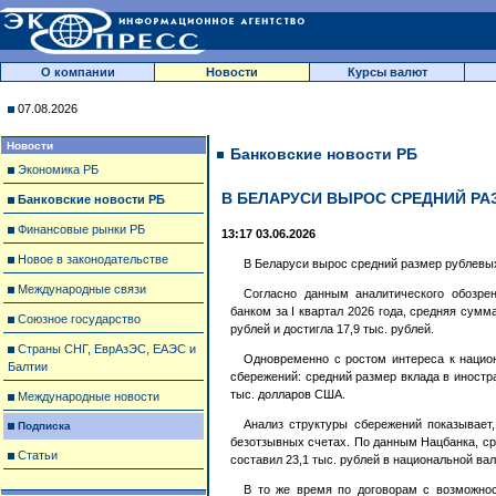
О компании
Новости
Курсы валют
07.08.2026
Новости
Банковские новости РБ
Экономика РБ
В БЕЛАРУСИ ВЫРОС СРЕДНИЙ РА
Банковские новости РБ
Финансовые рынки РБ
13:17 03.06.2026
Новое в законодательстве
В Беларуси вырос средний размер рублевых
Международные связи
Согласно данным аналитического обозрен
банком за I квартал 2026 года, средняя сумм
Союзное государство
рублей и достигла 17,9 тыс. рублей.
Страны СНГ, ЕврАзЭС, ЕАЭС и
Одновременно с ростом интереса к нацио
Балтии
сбережений: средний размер вклада в иностр
тыс. долларов США.
Международные новости
Анализ структуры сбережений показывает
Подписка
безотзывных счетах. По данным Нацбанка, ср
Статьи
составил 23,1 тыс. рублей в национальной ва
В то же время по договорам с возможнос