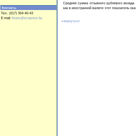
Средняя сумма отзывного рублевого вклада з
Контакты
как в иностранной валюте этот показатель ок
Тел.: (017) 354-40-43
E-mail:
finans@ecopress.by
вернуться