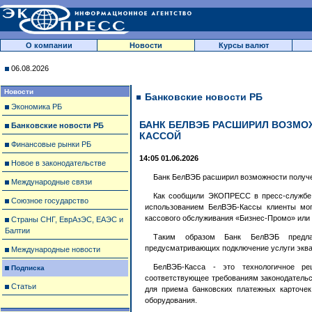
О компании
Новости
Курсы валют
06.08.2026
Новости
Банковские новости РБ
Экономика РБ
БАНК БЕЛВЭБ РАСШИРИЛ ВОЗМО
Банковские новости РБ
КАССОЙ
Финансовые рынки РБ
14:05 01.06.2026
Новое в законодательстве
Банк БелВЭБ расширил возможности получе
Международные связи
Как сообщили ЭКОПРЕСС в пресс-службе б
Союзное государство
использованием БелВЭБ-Кассы клиенты могу
кассового обслуживания «Бизнес-Промо» или 
Страны СНГ, ЕврАзЭС, ЕАЭС и
Балтии
Таким образом Банк БелВЭБ предлаг
предусматривающих подключение услуги эква
Международные новости
БелВЭБ-Касса - это технологичное р
Подписка
соответствующее требованиям законодательст
Статьи
для приема банковских платежных карточек
оборудования.