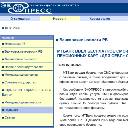
О компании
Новости
Курсы валют
10.08.2026
Новости
Банковские новости РБ
Экономика РБ
МТБАНК ВВЕЛ БЕСПЛАТНОЕ СМС
Банковские новости РБ
ПЕНСИОННЫХ КАРТ «ДЛЯ СЕБЯ»
Финансовые рынки РБ
15:49 07.10.2025
Новое в законодательстве
МТБанк вводит бесплатное СМС-информиро
Международные связи
с базовым счетом, а также продлевает для 
оформление валютных карт Mastercard Standar
Союзное государство
Как сообщили ЭКОПРЕСС в пресс-службе фи
Страны СНГ, ЕврАзЭС, ЕАЭС и
плана «Для себя» услуга СМС-информиров
Балтии
бесплатной, независимо от суммы транзакц
Международные новости
сумму свыше 15 белорусских рублей. Это 
контролировать свои финансы.
Подписка
Кроме того, МТБанк продлил акцию по офо
Статьи
«Для себя». По 31 декабря 2025 года они мо
евро совершенно бесплатно.